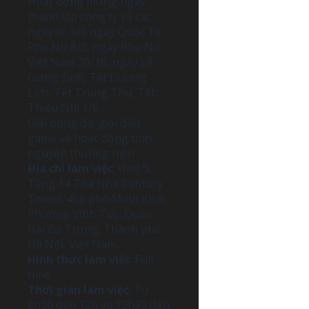
Hoạt động mừng ngày
thành lập công ty và các
ngày lễ, tết: ngày Quốc Tế
Phụ Nữ 8/3, ngày Phụ Nữ
Việt Nam 20/10, ngày Lễ
Giáng Sinh, Tết Dương
Lịch, Tết Trung Thu, Tết
Thiếu Nhi 1/6…
Giải bóng đá, giải đấu
game và hoạt động tình
nguyện thường niên
Địa chỉ làm việc
: Unit 5,
Tầng 14 Tòa Nhà Century
Tower, 458 phố Minh Khai,
Phường Vĩnh Tuy, Quận
Hai Bà Trưng, Thành phố
Hà Nội, Việt Nam.
Hình thức làm việc
: Full
time
Thời gian làm việc
: Từ
8h30 đến 12h và 13h30 đến