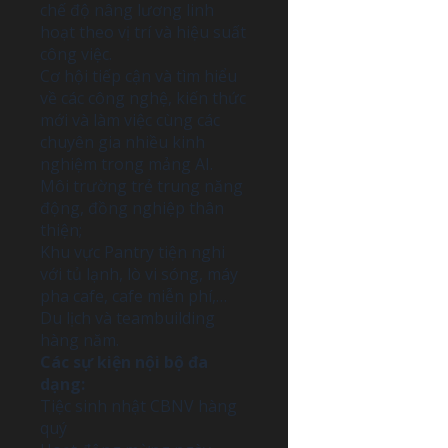
chế độ nâng lương linh
hoạt theo vị trí và hiệu suất
công việc.
Cơ hội tiếp cận và tìm hiểu
về các công nghệ, kiến thức
mới và làm việc cùng các
chuyên gia nhiều kinh
nghiệm trong mảng AI.
Môi trường trẻ trung năng
động, đồng nghiệp thân
thiện;
Khu vực Pantry tiện nghi
với tủ lạnh, lò vi sóng, máy
pha cafe, cafe miễn phí,…
Du lịch và teambuilding
hàng năm.
Các sự kiện nội bộ đa
dạng:
Tiệc sinh nhật CBNV hàng
quý