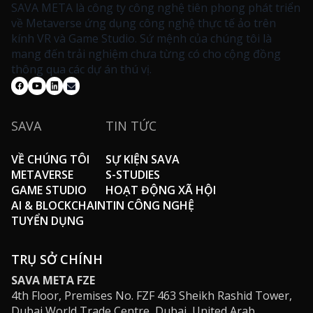
SAVA META là công ty công nghệ tiên phong phát triển
về Metaverse ứng dụng công nghệ thực tế ảo trên
kính VR và Game Studio. Sứ mệnh của chúng tôi là
mang đến trải nghiệm chưa từng có cho cộng đồng
thông qua các dự án thú vị.
SAVA
TIN TỨC
VỀ CHÚNG TÔI
SỰ KIỆN SAVA
METAVERSE
S-STUDIES
GAME STUDIO
HOẠT ĐỘNG XÃ HỘI
AI & BLOCKCHAIN
TIN CÔNG NGHỆ
TUYỂN DỤNG
TRỤ SỞ CHÍNH
SAVA META FZE
4th Floor, Premises No. FZF 463 Sheikh Rashid Tower,
Dubai World Trade Centre, Dubai, United Arab