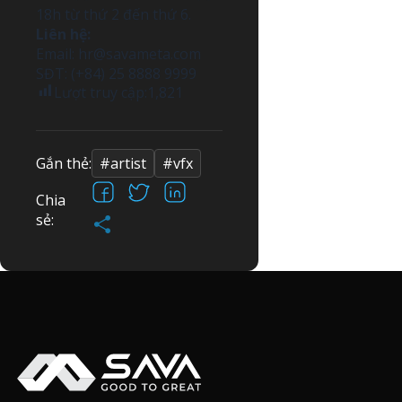
18h từ thứ 2 đến thứ 6.
Liên hệ:
Email:
hr@savameta.com
SĐT: (+84) 25 8888 9999
Lượt truy cập:
1,821
Gắn thẻ:
#artist
#vfx
Facebook
X
LinkedIn
Chia
Share
sẻ: