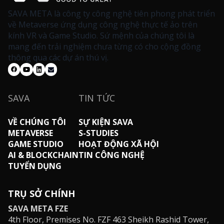
SAVA META là công ty công nghệ tiên phong phát triển
về Metaverse ứng dụng công nghệ thực tế ảo trên
kính VR và Game Studio. Sứ mệnh của chúng tôi là
mang đến trải nghiệm chưa từng có cho cộng đồng
thông qua các dự án thú vị.
SAVA
TIN TỨC
VỀ CHÚNG TÔI
SỰ KIỆN SAVA
METAVERSE
S-STUDIES
GAME STUDIO
HOẠT ĐỘNG XÃ HỘI
AI & BLOCKCHAIN
TIN CÔNG NGHỆ
TUYỂN DỤNG
TRỤ SỞ CHÍNH
SAVA META FZE
4th Floor, Premises No. FZF 463 Sheikh Rashid Tower,