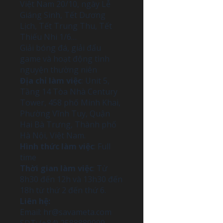
Việt Nam 20/10, ngày Lễ
Giáng Sinh, Tết Dương
Lịch, Tết Trung Thu, Tết
Thiếu Nhi 1/6…
Giải bóng đá, giải đấu
game và hoạt động tình
nguyện thường niên
Địa chỉ làm việc
: Unit 5,
Tầng 14 Tòa Nhà Century
Tower, 458 phố Minh Khai,
Phường Vĩnh Tuy, Quận
Hai Bà Trưng, Thành phố
Hà Nội, Việt Nam.
Hình thức làm việc
: Full
time
Thời gian làm việc
: Từ
8h30 đến 12h và 13h30 đến
18h từ thứ 2 đến thứ 6.
Liên hệ:
Email:
hr@savameta.com