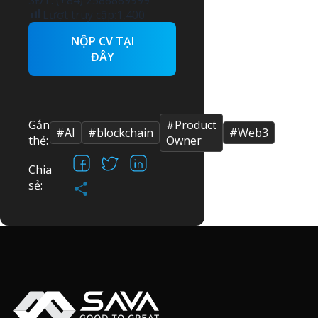
SĐT: (+84) 2588889999
Lượt truy cập:
1,400
NỘP CV TẠI
ĐÂY
Gắn
#Product
#AI
#blockchain
#Web3
thẻ:
Owner
Facebook
X
LinkedIn
Chia
Share
sẻ: