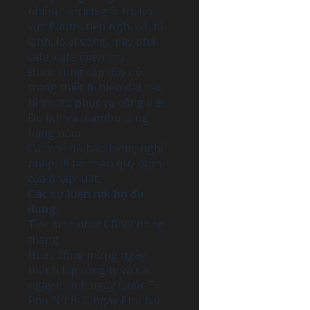
nhiều tiện ích giải trí, khu
vực Pantry tiện nghi với tủ
lạnh, lò vi sóng, máy pha
cafe, cafe miễn phí,…
Được cung cấp đầy đủ
trang thiết bị hiện đại, cấu
hình cao phục vụ công việc.
Du lịch và teambuilding
hàng năm.
Các chế độ bảo hiểm, nghỉ
phép, lễ tết theo quy định
của pháp luật.
Các sự kiện nội bộ đa
dạng:
Tiệc sinh nhật CBNV hàng
tháng
Hoạt động mừng ngày
thành lập công ty và các
ngày lễ, tết: ngày Quốc Tế
Phụ Nữ 8/3, ngày Phụ Nữ