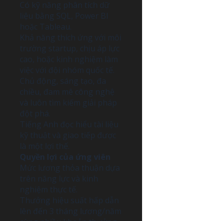
Có kỹ năng phân tích dữ
liệu bằng SQL, Power BI
hoặc Tableau.
Khả năng thích ứng với môi
trường startup, chịu áp lực
cao, hoặc kinh nghiệm làm
việc với đội nhóm quốc tế.
Chủ động, sáng tạo, đa
chiều, đam mê công nghệ
và luôn tìm kiếm giải pháp
đột phá.
Tiếng Anh đọc hiểu tài liệu
kỹ thuật và giao tiếp được
là một lợi thế.
Quyền lợi của ứng viên
Mức lương thỏa thuận dựa
trên năng lực và kinh
nghiệm thực tế.
Thưởng hiệu suất hấp dẫn
lên đến 3 tháng lương/năm