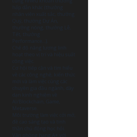
cùng nhiều khoản thưởng
hấp dẫn khác (thưởng
nhân viên xuất sắc, thưởng
Quý, thưởng Dự Án,
thưởng nóng, thưởng Lễ,
Tết, thưởng
Performance…).
Chế độ nâng lương linh
hoạt theo vị trí và hiệu suất
công việc.
Cơ hội tiếp cận và tìm hiểu
về các công nghệ, kiến thức
mới và làm việc cùng các
chuyên gia đầu ngành, dày
dạn kinh nghiệm về
AI/Blockchain, Game,
Metaverse.
Môi trường làm việc cởi mở,
đề cao sáng tạo và tinh
thần chủ động học hỏi.
Văn phòng hạng A+ với