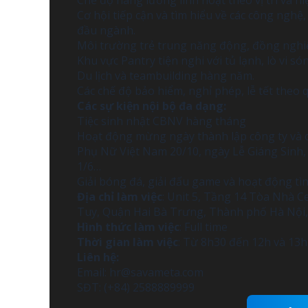
Chế độ nâng lương linh hoạt theo vị trí và hi
Cơ hội tiếp cận và tìm hiểu về các công nghệ
đầu ngành.
Môi trường trẻ trung năng động, đồng nghi
Khu vực Pantry tiện nghi với tủ lạnh, lò vi s
Du lịch và teambuilding hàng năm.
Các chế độ bảo hiểm, nghỉ phép, lễ tết theo 
Các sự kiện nội bộ đa dạng:
Tiệc sinh nhật CBNV hàng tháng
Hoạt động mừng ngày thành lập công ty và cá
Phụ Nữ Việt Nam 20/10, ngày Lễ Giáng Sinh,
1/6…
Giải bóng đá, giải đấu game và hoạt động t
Địa chỉ làm việc
: Unit 5, Tầng 14 Tòa Nhà 
Tuy, Quận Hai Bà Trưng, Thành phố Hà Nội,
Hình thức làm việc
: Full time
Thời gian làm việc
: Từ 8h30 đến 12h và 13h
Liên hệ:
Email:
hr@savameta.com
SĐT: (+84) 2588889999