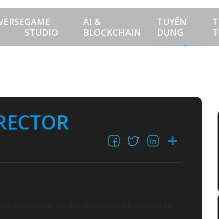
VERSE
GAME
AI &
TUYỂN
T
STUDIO
BLOCKCHAIN
DỤNG
T
RECTOR
Facebook
X
LinkedI
Shar
ame dài hạn cho studio, đảm bảo phù hợp với xu