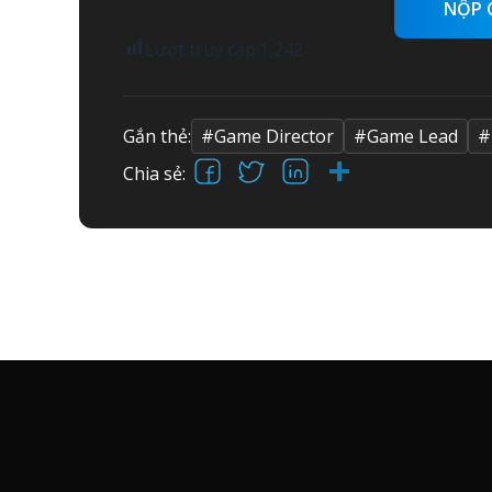
NỘP 
Lượt truy cập:
1,242
Gắn thẻ:
#Game Director
#Game Lead
#
Facebook
X
LinkedIn
Share
Chia sẻ: