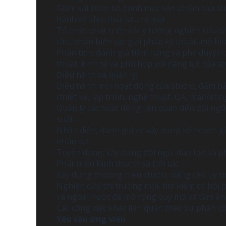
Giám sát toàn bộ danh mục sản phẩm của stud
hành và khai thác sau ra mắt
Tổ chức phát triển các ý tưởng nghiên cứu 
cầu, phản biện các giải pháp kỹ thuật, mô hình
Phân tích, đánh giá tiềm năng và phê duyệt c
thuật, kinh tế và phù hợp với năng lực của s
Điều hành và quản lý:
Điều hành mọi hoạt động của studio, đảm b
(thiết kế, lập trình, nghệ thuật, QA, marketi
Quản lý các hoạt động liên quan đến đội ngũ,
suất,…
Nhận diện, đánh giá và xây dựng kế hoạch giả
nhân sự
Tuyển dụng, xây dựng đội ngũ, đào tạo và phá
Phát triển Kinh doanh và Đối tác
Xây dựng thương hiệu studio, nâng cao uy t
Nghiên cứu thị trường mới, tìm kiếm cơ hội p
và ngoài nước để mở rộng quy mô và tầm ả
Các công việc khác liên quan theo sự phân c
Yêu cầu ứng viên