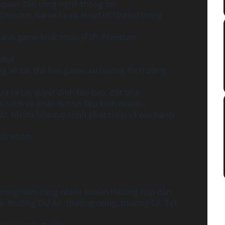
n quan đến công nghệ thông tin
 Director, Game Lead, Head of Studio) trong
doanh game khác nhau (F2P, Premium,
obal
g về các thể loại game, xu hướng thị trường
a ra các quyết định táo bạo, đột phá
n sách và phân tích số liệu kinh doanh
ất, tối ưu hóa quy trình phát triển và vận hành
 đội nhóm
 lương/năm cùng nhiều khoản thưởng hấp dẫn
ý, thưởng Dự Án, thưởng nóng, thưởng Lễ, Tết,