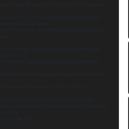
io, từ giai đoạn lên ý tưởng, phát triển đến vận
sản phẩm/công nghệ sản xuất mới (xác định yêu
 kinh tế của sản phẩm . . .)
ác ý tưởng dự án mới, đảm bảo tính khả thi về kỹ
tudio
ảo sự phối hợp nhịp nhàng giữa các phòng ban
ng, nhân sự…)
 ngân sách, tối ưu hóa quy trình, quản lý hiệu
m thiểu rủi ro liên quan đến dự án, tài chính và
t triển văn hóa studio sáng tạo, tích cực
ín và hình ảnh của studio trong ngành game
hát hành, hợp tác chiến lược với các đối tác trong
nh hưởng
ông của cấp trên