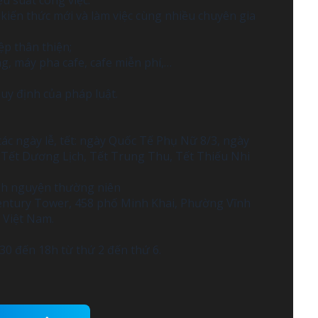
ệu suất công việc.
, kiến thức mới và làm việc cùng nhiều chuyên gia
ệp thân thiện;
óng, máy pha cafe, cafe miễn phí,…
quy định của pháp luật.
c ngày lễ, tết: ngày Quốc Tế Phụ Nữ 8/3, ngày
 Tết Dương Lịch, Tết Trung Thu, Tết Thiếu Nhi
ình nguyện thường niên
Century Tower, 458 phố Minh Khai, Phường Vĩnh
 Việt Nam.
30 đến 18h từ thứ 2 đến thứ 6.