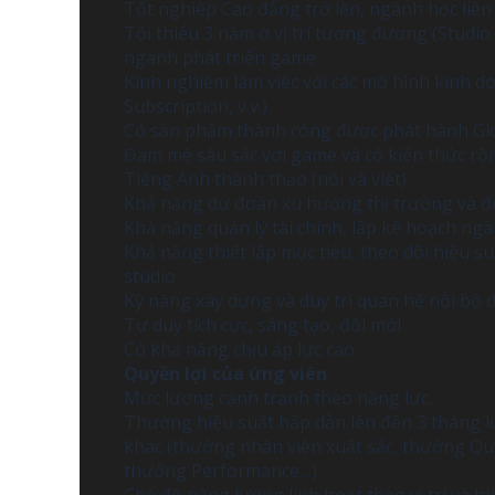
Tốt nghiệp Cao đẳng trở lên, ngành học liê
Tối thiểu 3 năm ở vị trí tương đương (Studio
ngành phát triển game
Kinh nghiệm làm việc với các mô hình kinh 
Subscription, v.v.)
Có sản phẩm thành công được phát hành Gl
Đam mê sâu sắc với game và có kiến thức rộn
Tiếng Anh thành thạo (nói và viết)
Khả năng dự đoán xu hướng thị trường và đư
Khả năng quản lý tài chính, lập kế hoạch ngâ
Khả năng thiết lập mục tiêu, theo dõi hiệu su
studio
Kỹ năng xây dựng và duy trì quan hệ nội bộ
Tư duy tích cực, sáng tạo, đổi mới
Có khả năng chịu áp lực cao
Quyền lợi của ứng viên
Mức lương cạnh tranh theo năng lực.
Thưởng hiệu suất hấp dẫn lên đến 3 tháng
khác (thưởng nhân viên xuất sắc, thưởng Qu
thưởng Performance…).