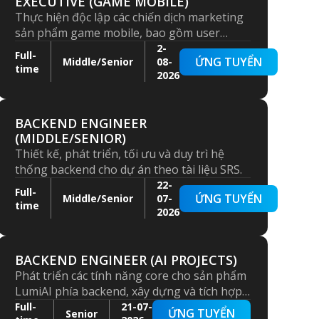
EXECUTIVE (GAME MOBILE)
Thực hiện độc lập các chiến dịch marketing
sản phẩm game mobile, bao gồm user
acquisition, ASO, creative testing và tối ưu
2-
Full-
ỨNG TUYỂN
Middle/Senior
08-
hóa doanh thu quảng cáo với khả năng
time
2026
phân tích – đánh giá hiệu quả, đưa ra đề
xuất cải tiến.
BACKEND ENGINEER
(MIDDLE/SENIOR)
Thiết kế, phát triển, tối ưu và duy trì hệ
thống backend cho dự án theo tài liệu SRS.
22-
Full-
ỨNG TUYỂN
Middle/Senior
07-
time
2026
BACKEND ENGINEER (AI PROJECTS)
Phát triển các tính năng core cho sản phẩm
LumiAI phía backend, xây dựng và tích hợp
LLM/RAG pipelines, đảm bảo hiệu năng hệ
Full-
21-07-
ỨNG TUYỂN
Senior