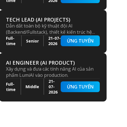
time
2026
thống và chất lượng mã nguồn theo tiêu
chuẩn engineering cao nhất.
TECH LEAD (AI PROJECTS)
Dẫn dắt toàn bộ kỹ thuật đội AI
(Backend/Fullstack), thiết kế kiến trúc hệ
thống AI Agent, đảm bảo chất lượng kỹ
Full-
21-07-
ỨNG TUYỂN
Senior
time
2026
thuật, phát triển đội ngũ và đảm bảo hệ
thống vận hành ổn định trên môi trường
production.
AI ENGINEER (AI PRODUCT)
Xây dựng và đưa các tính năng AI của sản
phẩm LumiAI vào production.
21-
Full-
ỨNG TUYỂN
Middle
07-
time
2026