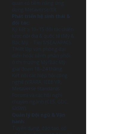
quan có tiềm năng ứng
dụng Metaverse/XR.
Phát triển hệ sinh thái &
đối tác:
Ký kết ≥ 10–15 đối tác chiến
lược nội địa & quốc tế (Mỹ &
Bắc Mỹ – Tier1/SEA/APAC).
Thiết lập văn phòng đại
diện hoặc kênh phân phối
ở thị trường Mỹ/Bắc Mỹ
giai đoạn 18–24 tháng.
Kết nối các hiệp hội công
nghệ (VRARA, IEEE VR,
Metaverse Standards
Forum) và các hội nghị
chuyên ngành (CES, GDC,
SXSW).
Quản lý Đội ngũ & Vận
hành:
Tuyển dụng, đào tạo, cố