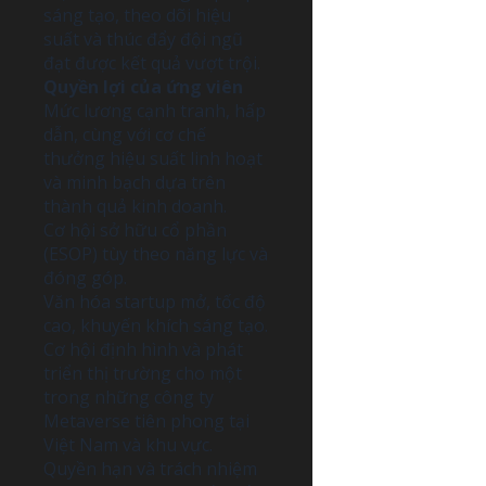
sáng tạo, theo dõi hiệu
suất và thúc đẩy đội ngũ
đạt được kết quả vượt trội.
Quyền lợi của ứng viên
Mức lương cạnh tranh, hấp
dẫn, cùng với cơ chế
thưởng hiệu suất linh hoạt
và minh bạch dựa trên
thành quả kinh doanh.
Cơ hội sở hữu cổ phần
(ESOP) tùy theo năng lực và
đóng góp.
Văn hóa startup mở, tốc độ
cao, khuyến khích sáng tạo.
Cơ hội định hình và phát
triển thị trường cho một
trong những công ty
Metaverse tiên phong tại
Việt Nam và khu vực.
Quyền hạn và trách nhiệm