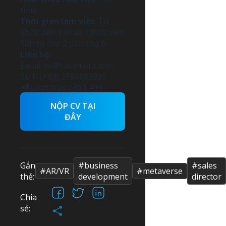
time
Thời gian làm việc
: Từ
8h30 đến 12h và 13h30 đến
18h từ thứ 2 đến thứ 6.
Liên hệ:
Email:
hr@savameta.com
SĐT: (+84) 2588889999
Lượt truy cập:
1,416
NỘP CV TẠI
ĐÂY
Gắn
#business
#sales
#AR/VR
#metaverse
thẻ:
development
director
Facebook
X
LinkedIn
Chia
Share
sẻ: