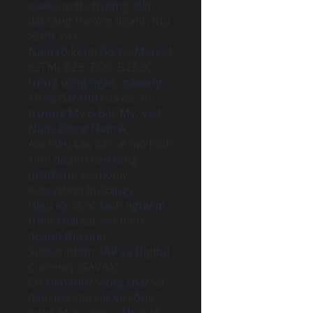
scale-up thị trường, dẫn
dắt tăng trưởng doanh thu
>50% YoY.
Nắm rõ kênh Go-to-Market
(GTM) B2B, B2C, B2B2C
trong công nghệ, gaming,
XR và đặc thù của các thị
trường Mỹ & Bắc Mỹ, Việt
Nam, Đông Nam Á.
Am hiểu sâu sắc về mô hình
kinh doanh nền tảng
(platform economy,
ecosystem building).
Hiểu rõ và có kinh nghiệm
triển khai các mô hình
doanh thu như
Subscription, IAP và Digital
Currency (SAVAX).
Có kiến thức vững chắc và
đam mê sâu sắc về công