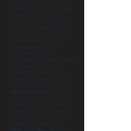
cao, tác động trực tiếp đến
thành công và tăng trưởng
của công ty.
Cơ hội học hỏi và làm việc
với các công nghệ tiên tiến
nhất (XR, AI, Blockchain).
Cơ hội network quốc tế,
tham gia hội nghị
XR/Gaming/APAC.
Các chế độ phúc lợi hấp dẫn
khác: teambuilding,
summer trip, đào tạo và
phát triển bản thân, bảo
hiểm sức khỏe.
Địa chỉ làm việc
: Unit 5,
Tầng 14 Tòa Nhà Century
Tower, 458 phố Minh Khai,
Phường Vĩnh Tuy, Quận
Hai Bà Trưng, Thành phố
Hà Nội, Việt Nam.
Hình thức làm việc
: Full