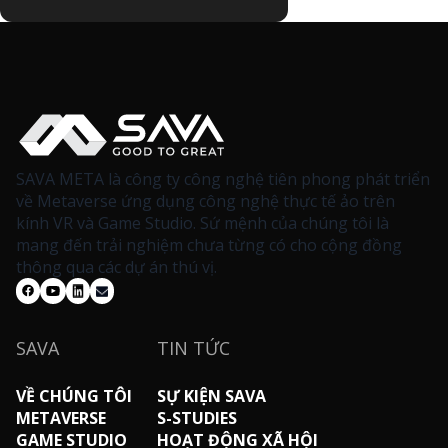
SAVA META là công ty công nghệ tiên phong phát triển
về Metaverse ứng dụng công nghệ thực tế ảo trên
kính VR và Game Studio. Sứ mệnh của chúng tôi là
mang đến trải nghiệm chưa từng có cho cộng đồng
thông qua các dự án thú vị.
SAVA
TIN TỨC
VỀ CHÚNG TÔI
SỰ KIỆN SAVA
METAVERSE
S-STUDIES
GAME STUDIO
HOẠT ĐỘNG XÃ HỘI