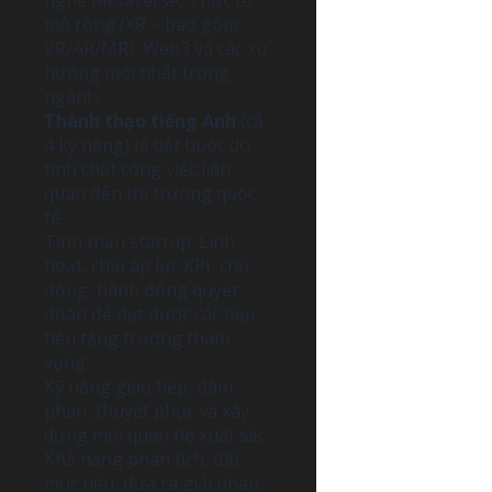
nghệ Metaverse, Thực tế
mở rộng (XR – bao gồm
VR/AR/MR), Web3 và các xu
hướng mới nhất trong
ngành.
Thành thạo tiếng Anh
(cả
4 kỹ năng) là bắt buộc do
tính chất công việc liên
quan đến thị trường quốc
tế.
Tinh thần startup: Linh
hoạt, chịu áp lực KPI, chủ
động, hành động quyết
đoán để đạt được các mục
tiêu tăng trưởng tham
vọng.
Kỹ năng giao tiếp, đàm
phán, thuyết phục và xây
dựng mối quan hệ xuất sắc
Khả năng phân tích, đặt
mục tiêu, đưa ra giải pháp