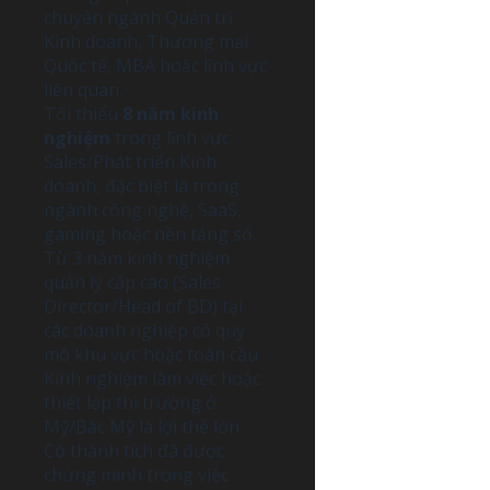
chuyên ngành Quản trị
Kinh doanh, Thương mại
Quốc tế, MBA hoặc lĩnh vực
liên quan.
Tối thiểu
8 năm kinh
nghiệm
trong lĩnh vực
Sales/Phát triển Kinh
doanh, đặc biệt là trong
ngành công nghệ, SaaS,
gaming hoặc nền tảng số.
Từ 3 năm kinh nghiệm
quản lý cấp cao (Sales
Director/Head of BD) tại
các doanh nghiệp có quy
mô khu vực hoặc toàn cầu.
Kinh nghiệm làm việc hoặc
thiết lập thị trường ở
Mỹ/Bắc Mỹ là lợi thế lớn.
Có thành tích đã được
chứng minh trong việc