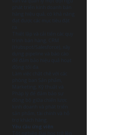
vấn và quản lý một đội ngũ
phát triển kinh doanh bán
hàng hiệu quả, có khả năng
đạt được các mục tiêu đặt
ra.
Thiết lập và cải tiến các quy
trình bán hàng, CRM
(Hubspot/Salesforce), xây
dựng pipeline và báo cáo
để đảm bảo hiệu quả hoạt
động tối đa.
Làm việc chặt chẽ với các
phòng ban Sản phẩm,
Marketing, Kỹ thuật và
Pháp lý để đảm bảo sự
đồng bộ giữa chiến lược
kinh doanh và phát triển
sản phẩm, tài chính và hỗ
trợ khách hàng.
Yêu cầu ứng viên
Tốt nghiệp Đại học trở lên