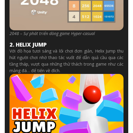
2048 – Sự phát triển dòng game Hyper-casual
2. HELIX JUMP
Với đồ họa tươi sáng và lối chơi đơn giản, Helix Jump thu
hút người chơi nhờ thao tác vuốt để dẫn quả cầu qua các
tầng tháp, vượt qua những thử thách trong game như các
mảng đá… để tiến về đích.