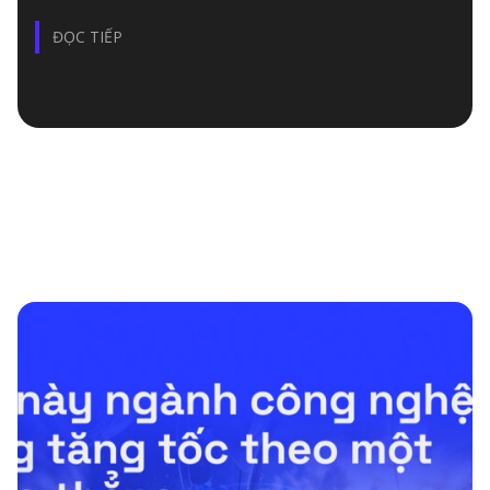
ĐỌC TIẾP
DÒNG GAME HYPER CASUAL: XU HƯỚNG MỚI CỦA
MOBILE GAMING
BÀI VIẾT LIÊN QUAN