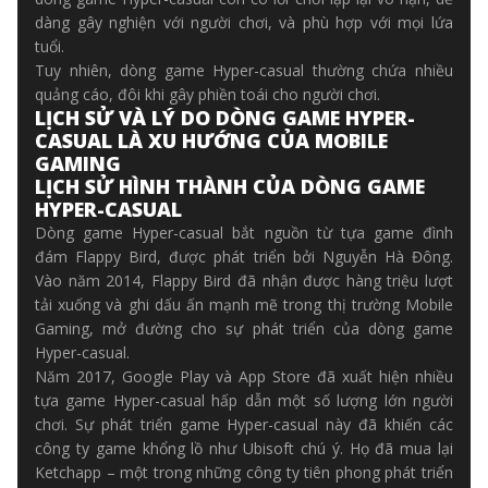
dàng gây nghiện với người chơi, và phù hợp với mọi lứa
tuổi.
Tuy nhiên, dòng game Hyper-casual thường chứa nhiều
quảng cáo, đôi khi gây phiền toái cho người chơi.
LỊCH SỬ VÀ LÝ DO DÒNG GAME HYPER-
CASUAL LÀ XU HƯỚNG CỦA MOBILE
GAMING
LỊCH SỬ HÌNH THÀNH CỦA DÒNG GAME
HYPER-CASUAL
Dòng game Hyper-casual bắt nguồn từ tựa game đình
đám Flappy Bird, được phát triển bởi Nguyễn Hà Đông.
Vào năm 2014, Flappy Bird đã nhận được hàng triệu lượt
tải xuống và ghi dấu ấn mạnh mẽ trong thị trường Mobile
Gaming, mở đường cho sự phát triển của dòng game
Hyper-casual.
Năm 2017, Google Play và App Store đã xuất hiện nhiều
tựa game Hyper-casual hấp dẫn một số lượng lớn người
chơi. Sự phát triển game Hyper-casual này đã khiến các
công ty game khổng lồ như Ubisoft chú ý. Họ đã mua lại
Ketchapp – một trong những công ty tiên phong phát triển