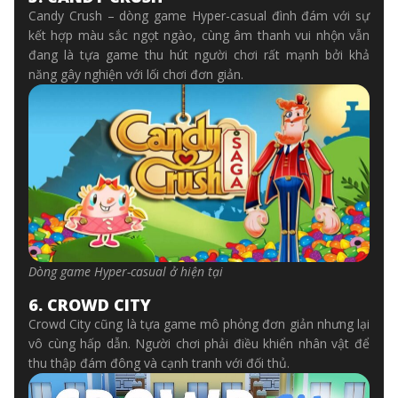
Candy Crush – dòng game Hyper-casual đình đám với sự
kết hợp màu sắc ngọt ngào, cùng âm thanh vui nhộn vẫn
đang là tựa game thu hút người chơi rất mạnh bởi khả
năng gây nghiện với lối chơi đơn giản.
Dòng game Hyper-casual ở hiện tại
6. CROWD CITY
Crowd City cũng là tựa game mô phỏng đơn giản nhưng lại
vô cùng hấp dẫn. Người chơi phải điều khiển nhân vật để
thu thập đám đông và cạnh tranh với đối thủ.