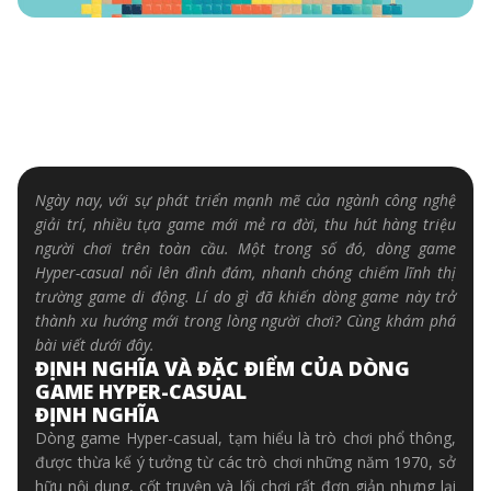
Ngày nay, với sự phát triển mạnh mẽ của ngành công nghệ
giải trí, nhiều tựa game mới mẻ ra đời, thu hút hàng triệu
người chơi trên toàn cầu. Một trong số đó, dòng game
Hyper-casual nổi lên đình đám, nhanh chóng chiếm lĩnh thị
trường game di động. Lí do gì đã khiến dòng game này trở
thành xu hướng mới trong lòng người chơi? Cùng khám phá
bài viết dưới đây.
ĐỊNH NGHĨA VÀ ĐẶC ĐIỂM CỦA DÒNG
GAME HYPER-CASUAL
ĐỊNH NGHĨA
Dòng game Hyper-casual, tạm hiểu là trò chơi phổ thông,
được thừa kế ý tưởng từ các trò chơi những năm 1970, sở
hữu nội dung, cốt truyện và lối chơi rất đơn giản nhưng lại