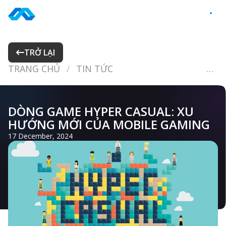
Skip
to
VI
content
TRỞ LẠI
TRANG CHỦ
TIN TỨC
DÒNG GAME HYPER CASUAL: XU HƯỚNG MỚI CỦA MOBILE GAMING
DÒNG GAME HYPER CASUAL: XU
HƯỚNG MỚI CỦA MOBILE GAMING
17 December, 2024