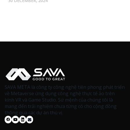
30 DECEMBER, 2024
SAVA META là công ty công nghệ tiên phong phát triển
về Metaverse ứng dụng công nghệ thực tế ảo trên
kính VR và Game Studio. Sứ mệnh của chúng tôi là
mang đến trải nghiệm chưa từng có cho cộng đồng
thông qua các dự án thú vị.