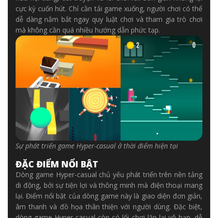
cực kỳ cuốn hút. Chỉ cần tải game xuống, người chơi có thể
dễ dàng nắm bắt ngay quy luật chơi và tham gia trò chơi
mà không cần quá nhiều hướng dẫn phức tạp.
Sự phát triển game Hyper-casual ở thời điểm hiện tại
ĐẶC ĐIỂM NỔI BẬT
Dòng game Hyper-casual chủ yếu phát triển trên nền tảng
di động, bởi sự tiện lợi và thông minh mà điện thoại mang
lại. Điểm nổi bật của dòng game này là giao diện đơn giản,
âm thanh và đồ họa thân thiện với người dùng. Đặc biệt,
dòng game Hyper-casual còn có lối chơi lặp lại vô hạn, dễ