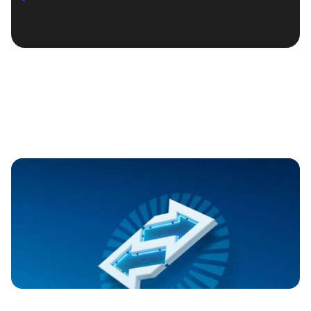
LÀM THẾ NÀO ĐỂ CÓ NHỮNG STEVE JOBS VIỆT
NAM?
BÀI VIẾT LIÊN QUAN
PHOTON FUSION CÓ VAI TRÒ GÌ TRONG