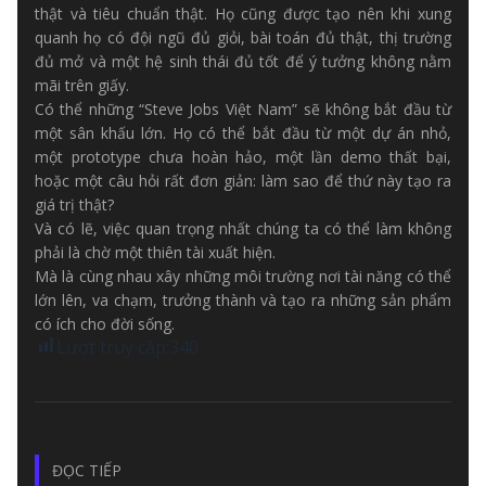
thật và tiêu chuẩn thật. Họ cũng được tạo nên khi xung
quanh họ có đội ngũ đủ giỏi, bài toán đủ thật, thị trường
đủ mở và một hệ sinh thái đủ tốt để ý tưởng không nằm
mãi trên giấy.
Có thể những “Steve Jobs Việt Nam” sẽ không bắt đầu từ
một sân khấu lớn. Họ có thể bắt đầu từ một dự án nhỏ,
một prototype chưa hoàn hảo, một lần demo thất bại,
hoặc một câu hỏi rất đơn giản: làm sao để thứ này tạo ra
giá trị thật?
Và có lẽ, việc quan trọng nhất chúng ta có thể làm không
phải là chờ một thiên tài xuất hiện.
Mà là cùng nhau xây những môi trường nơi tài năng có thể
lớn lên, va chạm, trưởng thành và tạo ra những sản phẩm
có ích cho đời sống.
Lượt truy cập:
340
ĐỌC TIẾP