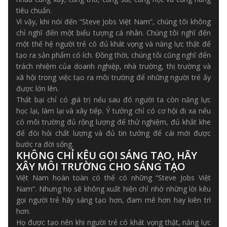
tiêu chuẩn.
Vì vậy, khi nói đến “Steve Jobs Việt Nam”, chúng tôi không
chỉ nghĩ đến một biểu tượng cá nhân. Chúng tôi nghĩ đến
một thế hệ người trẻ có đủ khát vọng và năng lực thật để
tạo ra sản phẩm có ích. Đồng thời, chúng tôi cũng nghĩ đến
trách nhiệm của doanh nghiệp, nhà trường, thị trường và
xã hội trong việc tạo ra môi trường để những người trẻ ấy
được lớn lên.
Thất bại chỉ có giá trị nếu sau đó người ta còn năng lực
học lại, làm lại và xây tiếp. Ý tưởng chỉ có cơ hội đi xa nếu
có môi trường đủ rộng lượng để thử nghiệm, đủ khắt khe
để đòi hỏi chất lượng và đủ tin tưởng để cái mới được
bước ra đời sống.
KHÔNG CHỈ KÊU GỌI SÁNG TẠO, HÃY
XÂY MÔI TRƯỜNG CHO SÁNG TẠO
Việt Nam hoàn toàn có thể có những “Steve Jobs Việt
Nam”. Nhưng họ sẽ không xuất hiện chỉ nhờ những lời kêu
gọi người trẻ hãy sáng tạo hơn, đam mê hơn hay kiên trì
hơn.
Họ được tạo nên khi người trẻ có khát vọng thật, năng lực