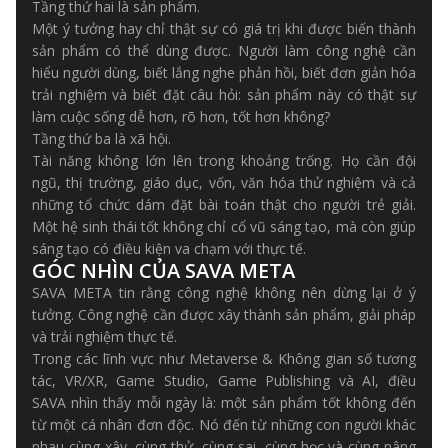
Tầng thứ hai là sản phẩm.
Một ý tưởng hay chỉ thật sự có giá trị khi được biến thành
sản phẩm có thể dùng được. Người làm công nghệ cần
hiểu người dùng, biết lắng nghe phản hồi, biết đơn giản hóa
trải nghiệm và biết đặt câu hỏi: sản phẩm này có thật sự
làm cuộc sống dễ hơn, rõ hơn, tốt hơn không?
Tầng thứ ba là xã hội.
Tài năng không lớn lên trong khoảng trống. Họ cần đội
ngũ, thị trường, giáo dục, vốn, văn hóa thử nghiệm và cả
những tổ chức dám đặt bài toán thật cho người trẻ giải.
Một hệ sinh thái tốt không chỉ cổ vũ sáng tạo, mà còn giúp
sáng tạo có điều kiện va chạm với thực tế.
GÓC NHÌN CỦA SAVA META
SAVA META tin rằng công nghệ không nên dừng lại ở ý
tưởng. Công nghệ cần được xây thành sản phẩm, giải pháp
và trải nghiệm thực tế.
Trong các lĩnh vực như Metaverse & Không gian số tương
tác, VR/XR, Game Studio, Game Publishing và AI, điều
SAVA nhìn thấy mỗi ngày là: một sản phẩm tốt không đến
từ một cá nhân đơn độc. Nó đến từ những con người khác
nhau cùng xây, cùng thử, cùng sai, cùng học và cùng nâng