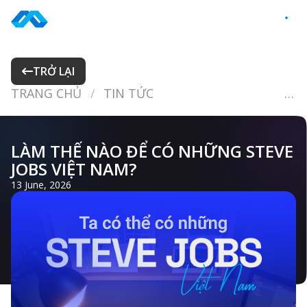
Skip
to
VI
content
TRỞ LẠI
TRANG CHỦ
TIN TỨC
LÀM THẾ NÀO ĐỂ CÓ NHỮNG STEVE JOBS VIỆT NAM?
LÀM THẾ NÀO ĐỂ CÓ NHỮNG STEVE
JOBS VIỆT NAM?
13 June, 2026