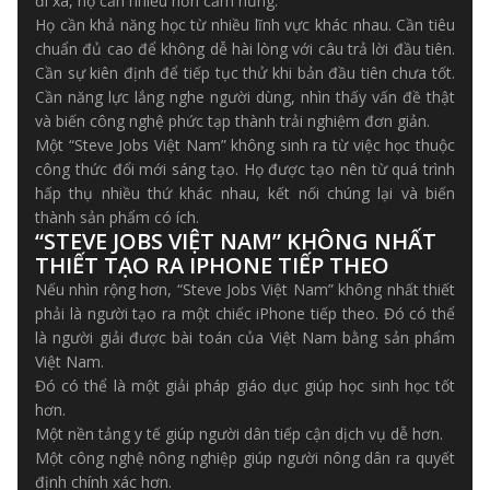
đi xa, họ cần nhiều hơn cảm hứng.
Họ cần khả năng học từ nhiều lĩnh vực khác nhau. Cần tiêu
chuẩn đủ cao để không dễ hài lòng với câu trả lời đầu tiên.
Cần sự kiên định để tiếp tục thử khi bản đầu tiên chưa tốt.
Cần năng lực lắng nghe người dùng, nhìn thấy vấn đề thật
và biến công nghệ phức tạp thành trải nghiệm đơn giản.
Một “Steve Jobs Việt Nam” không sinh ra từ việc học thuộc
công thức đổi mới sáng tạo. Họ được tạo nên từ quá trình
hấp thụ nhiều thứ khác nhau, kết nối chúng lại và biến
thành sản phẩm có ích.
“STEVE JOBS VIỆT NAM” KHÔNG NHẤT
THIẾT TẠO RA IPHONE TIẾP THEO
Nếu nhìn rộng hơn, “Steve Jobs Việt Nam” không nhất thiết
phải là người tạo ra một chiếc iPhone tiếp theo. Đó có thể
là người giải được bài toán của Việt Nam bằng sản phẩm
Việt Nam.
Đó có thể là một giải pháp giáo dục giúp học sinh học tốt
hơn.
Một nền tảng y tế giúp người dân tiếp cận dịch vụ dễ hơn.
Một công nghệ nông nghiệp giúp người nông dân ra quyết
định chính xác hơn.