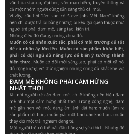
văn hóa startup, đại học, vốn mạo hiểm, truyền thông và
cả một nhóm người dùng sẵn sàng thử cái mới.
Vì vậy, câu hỏi “làm sao có Steve Jobs Việt Nam” không
nên chỉ được trả lời bằng những lời kêu gọi quen thuộc như:
người trẻ phải đam mê, sáng tạo, kiên trì.
Những điều đó đúng, nhưng chưa đủ.
Muốn có cá nhân xuất sắc, phải có môi trường đủ tốt
để cá nhân ấy lớn lên. Muốn có sản phẩm khác biệt,
phải có đội ngũ đủ năng lực để biến ý tưởng thành
hiện thực.
Muốn có đổi mới sáng tạo, phải có một xã hội
đủ rộng lượng với thử nghiệm nhưng cũng đủ khắt khe với
chất lượng.
ĐAM MÊ KHÔNG PHẢI CẢM HỨNG
NHẤT THỜI
Khi nói người trẻ cần đam mê, có lẽ không nên hiểu đam
mê như một cảm hứng nhất thời. Trong công nghệ, đam
mê gần hơn với một dạng ám ảnh dài hạn: muốn làm ra
sản phẩm tốt hơn, muốn giải một bài toán khó hơn, muốn
thay đổi một trải nghiệm đang tệ.
Một người trẻ có thể bắt đầu bằng sự yêu thích. Nhưng để