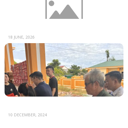
ĐỪNG THÊM CÔNG NGHỆ NẾU CHƯA RÕ
BÀI TOÁN CỦA DOANH NGHIỆP
18 JUNE, 2026
SAVA CHUNG TAY VÌ SỨC KHỎE ĐỒNG BÀO
NƠI QUÊ HƯƠNG ĐẠI THI HÀO NGUYỄN DU
10 DECEMBER, 2024