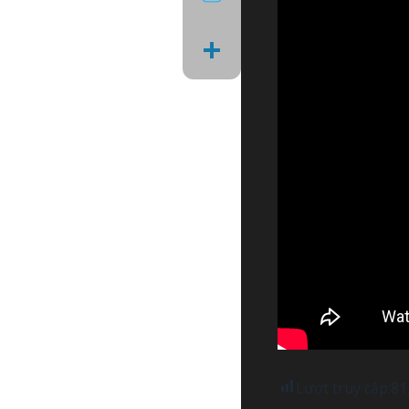
Share
Lượt truy cập:
81