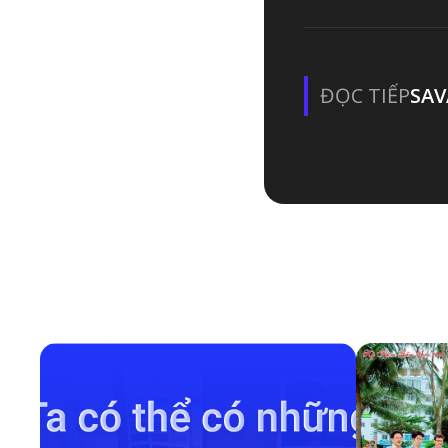
ĐỌC TIẾP
SAV
BÀI VIẾT LIÊN QUAN