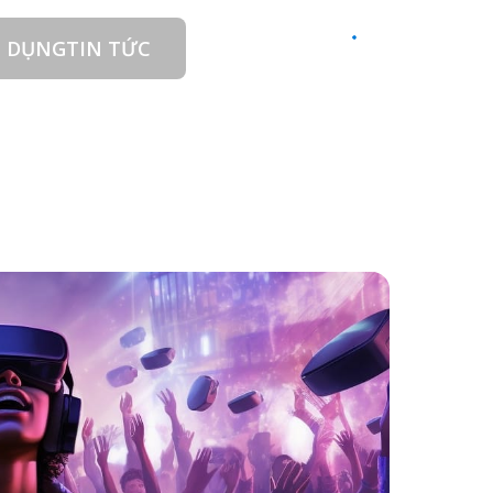
 DỤNG
TIN TỨC
LIÊN HỆ
VI
24