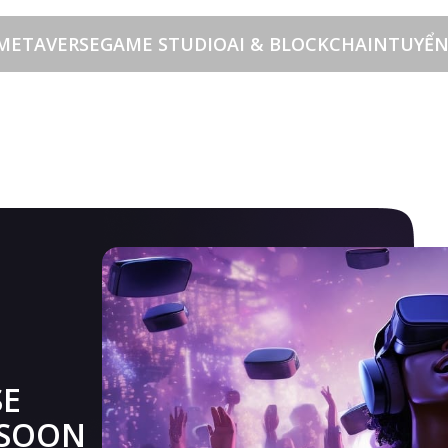
METAVERSE
GAME STUDIO
AI & BLOCKCHAIN
TUYỂN
CLUBS METAVERSE PLATFORM COMMING SOON 20
SE
 SOON