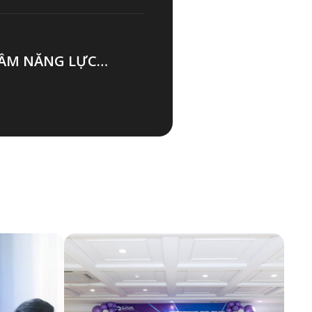
TẦM NĂNG LỰC