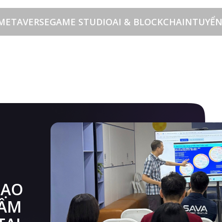
METAVERSE
GAME STUDIO
AI & BLOCKCHAIN
TUYỂN
G TRÌNH ĐÀO TẠO CHIẾN LƯỢC – NÂNG TẦM NĂ
TẠO
TẦM