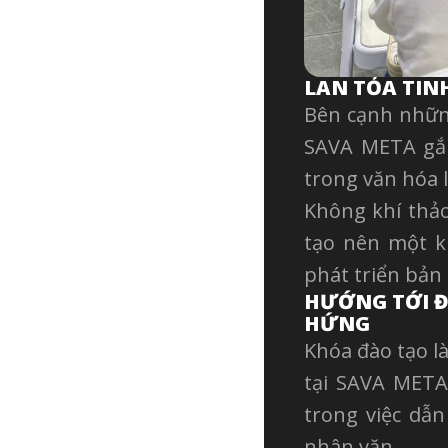
LAN TỎA TIN
Bên cạnh những
SAVA META gắn 
trong văn hóa l
Không khí thảo
tạo nên một k
phát triển bản
HƯỚNG TỚI Đ
HỨNG
Khóa đào tạo l
tại SAVA META,
trong việc dẫn
nhân văn.