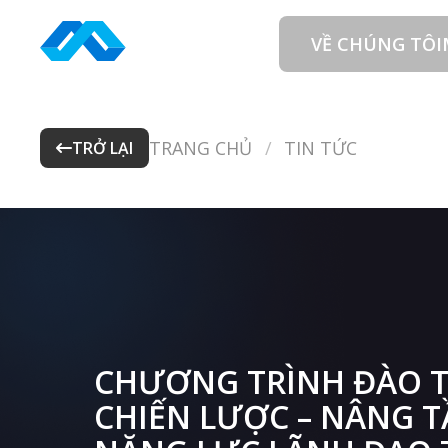
Skip
to
VỀ CHÚNG TÔI
content
TRANG CHỦ
TIN TỨC
CHƯƠN
TRỞ LẠI
CHƯƠNG TRÌNH ĐÀO 
CHIẾN LƯỢC – NÂNG 