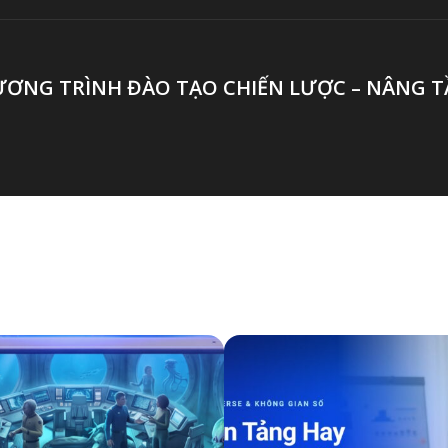
ƠNG TRÌNH ĐÀO TẠO CHIẾN LƯỢC – NÂNG 
H ĐẠO TẠI SAVA META