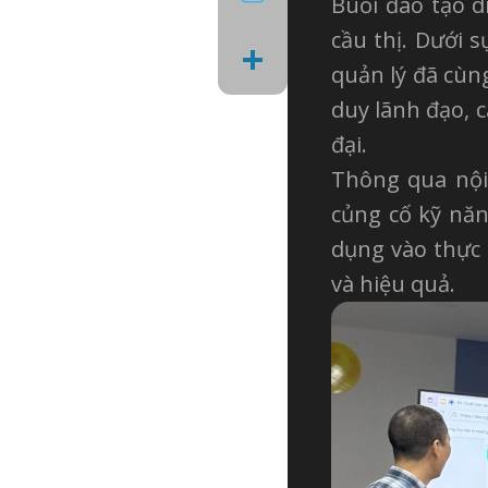
Buổi đào tạo d
cầu thị. Dưới 
Share
quản lý đã cùn
duy lãnh đạo, 
đại.
Thông qua nội
củng cố kỹ năn
dụng vào thực 
và hiệu quả.