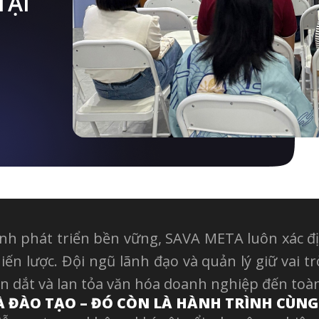
TẠI
nh phát triển bền vững, SAVA META luôn xác đị
ến lược. Đội ngũ lãnh đạo và quản lý giữ vai tr
n dắt và lan tỏa văn hóa doanh nghiệp đến toà
À ĐÀO TẠO – ĐÓ CÒN LÀ HÀNH TRÌNH CÙNG