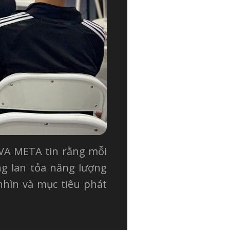
AVA META tin rằng mỗi
g lan tỏa năng lượng
nhìn và mục tiêu phát