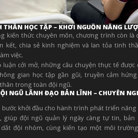
H THẦN HỌC TẬP – KHƠI NGUỒN NĂNG LƯỢ
 kiến thức chuyên môn, chương trình còn là d
kết, chia sẻ kinh nghiệm và lan tỏa tinh th
àm việc.
 luận cởi mở, những câu chuyện thực tế được 
hông gian học tập gần gũi, truyền cảm hứng 
 thân trong toàn đội ngũ.
ỘI NGŨ LÃNH ĐẠO BẢN LĨNH – CHUYÊN NG
à bước khởi đầu cho hành trình phát triển năng 
 giúp đội ngũ quản lý ngày càng tự tin, bản
 dắt đội nhóm, cùng kiến tạo một môi trường