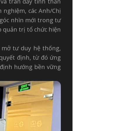
 và tràn đầy tinh thần
h nghiệm, các Anh/Chị
góc nhìn mới trong tư
 quản trị tổ chức hiện
i mở tư duy hệ thống,
quyết định, từ đó ứng
o định hướng bền vững