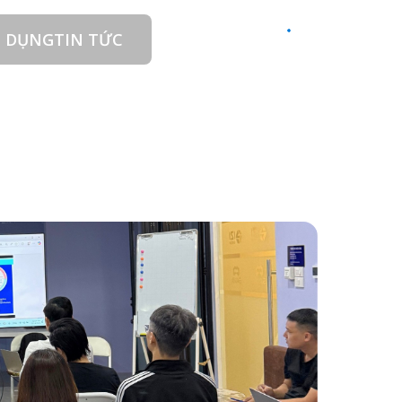
 DỤNG
TIN TỨC
LIÊN HỆ
VI
NG LỰC LÃNH ĐẠO TẠI SAVA META