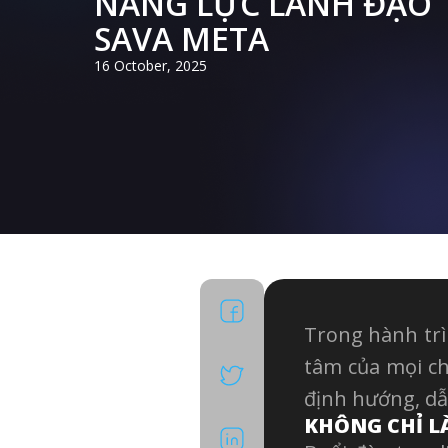
NĂNG LỰC LÃNH ĐẠO 
SAVA META
16 October, 2025
Facebook
Trong hành trì
X
tâm của mọi chi
định hướng, dẫ
KHÔNG CHỈ L
LinkedIn