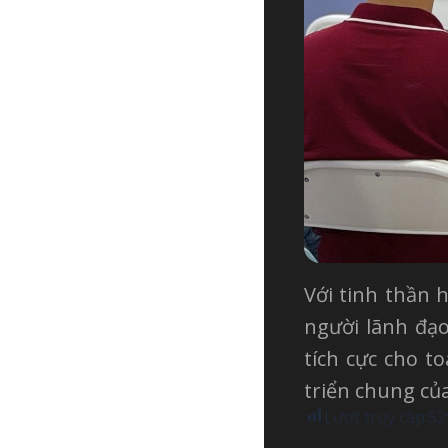
Với tinh thần 
người lãnh đạ
tích cực cho t
triển chung của
Lượt truy cập:
52