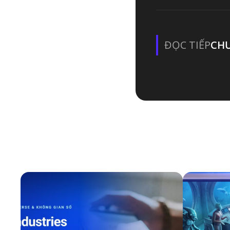
ĐỌC TIẾP
CHƯ
LÃN
BÀI VIẾT LIÊN QUAN