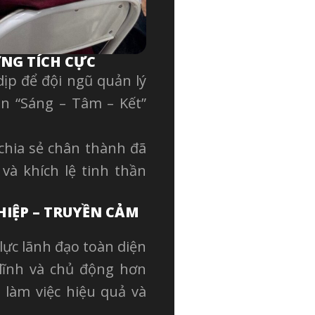
NG TÍCH CỰC
ịp để đội ngũ quản lý
ần “Sáng – Tâm – Kết”
chia sẻ chân thành đã
và khích lệ tinh thần
HIỆP – TRUYỀN CẢM
lực lãnh đạo toàn diện
 lĩnh và chủ động hơn
 làm việc hiệu quả và