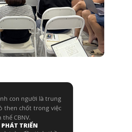
nh con người là trung
ò then chốt trong việc
n thể CBNV.
 PHÁT TRIỂN