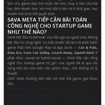
làm cho game đẹp hơn hoặc lớn hơn, thay vì làm cho bài
học đến nhanh hơn. Với một đội ít tiền và ít thời gian, học
nhanh mới là lợi thế quyết định.
SAVA META TIẾP CẬN BÀI TOÁN
CÔNG NGHỆ CHO STARTUP GAME
NHƯ THẾ NÀO?
SAVA bắt đầu từ bài toán của đội ngũ và người chơi, không
bắt đầu từ công nghệ. Là một studio đã làm và phát hành
game thật trên Google Play và App Store —
Cat & Pals,
Dino Era, Cute Cat Valley, Lizard Away, Squish Ems!
ở
phân khúc casual và hybrid-casual — SAVA tiếp cận công
nghệ cho startup game từ góc của người đã đi qua đủ
vòng thử–đo–sửa trên sản phẩm thực, chứ không từ lý
thuyết.
Cách SAVA thường làm việc với một đội game giai đoạn
đầu:
Bắt đầu từ câu hỏi sống còn:
core loop có vui
không, người chơi có quay lại không, kéo một
người chơi về tốn bao nhiêu — rồi mới chọn công
nghệ phục vụ việc trả lời.