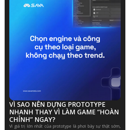
VÌ SAO NÊN DỰNG PROTOTYPE
NHANH THAY VÌ LÀM GAME “HOÀN
CHỈNH” NGAY?
Vì giá trị lớn nhất của prototype là phơi bày sự thật sớm,