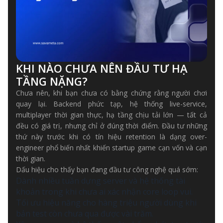
KHI NÀO CHƯA NÊN ĐẦU TƯ HẠ
TẦNG NẶNG?
Chưa nên, khi bạn chưa có bằng chứng rằng người chơi
quay lại. Backend phức tạp, hệ thống live-service,
multiplayer thời gian thực, hạ tầng chịu tải lớn — tất cả
đều có giá trị, nhưng chỉ ở đúng thời điểm. Đầu tư những
thứ này trước khi có tín hiệu retention là dạng over-
engineer phổ biến nhất khiến startup game cạn vốn và cạn
thời gian.
Dấu hiệu cho thấy bạn đang đầu tư công nghệ quá sớm:
Dành nhiều tuần dựng server và hệ thống tài
khoản trong khi chưa ai xác nhận core loop vui.
Tối ưu hiệu năng cho hàng triệu người dùng khi
bản test còn chưa qua được vài trăm.