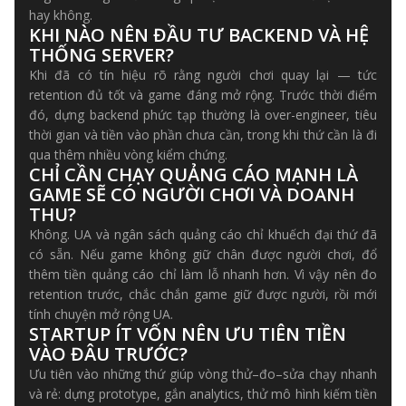
hay không.
KHI NÀO NÊN ĐẦU TƯ BACKEND VÀ HỆ
THỐNG SERVER?
Khi đã có tín hiệu rõ rằng người chơi quay lại — tức
retention đủ tốt và game đáng mở rộng. Trước thời điểm
đó, dựng backend phức tạp thường là over-engineer, tiêu
thời gian và tiền vào phần chưa cần, trong khi thứ cần là đi
qua thêm nhiều vòng kiểm chứng.
CHỈ CẦN CHẠY QUẢNG CÁO MẠNH LÀ
GAME SẼ CÓ NGƯỜI CHƠI VÀ DOANH
THU?
Không. UA và ngân sách quảng cáo chỉ khuếch đại thứ đã
có sẵn. Nếu game không giữ chân được người chơi, đổ
thêm tiền quảng cáo chỉ làm lỗ nhanh hơn. Vì vậy nên đo
retention trước, chắc chắn game giữ được người, rồi mới
tính chuyện mở rộng UA.
STARTUP ÍT VỐN NÊN ƯU TIÊN TIỀN
VÀO ĐÂU TRƯỚC?
Ưu tiên vào những thứ giúp vòng thử–đo–sửa chạy nhanh
và rẻ: dựng prototype, gắn analytics, thử mô hình kiếm tiền