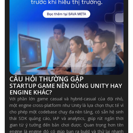
CÂU HỎI THƯỜNG GẶP
STARTUP GAME NÊN DÙNG UNITY HAY
ENGINE KHÁC?
Với phần lớn game casual và hybrid-casual của đội nhỏ,
một engine cross-platform như Unity là lựa chọn thực tế vì
cho phép một codebase chạy đa nền tảng, có sẵn hệ sinh
thái SDK quảng cáo, IAP và analytics, giúp rút ngắn thời
gian từ ý tưởng đến bản chơi được. Quan trọng hơn tên
engine là engine đó có giúp bạn ra build và thử lại nhanh