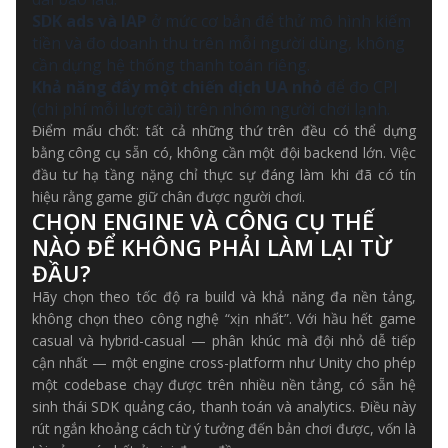
SDK ads và IAP
ở mức cơ bản để thử mô hình kiếm
tiền và đo doanh thu trên mỗi người dùng, không
cần dựng hệ thống thanh toán riêng.
Khả năng đẩy một chiến dịch UA nhỏ
để đo CPI
(chi phí mỗi lượt cài) trên nhóm người chơi lạnh.
Điểm mấu chốt: tất cả những thứ trên đều có thể dựng
bằng công cụ sẵn có, không cần một đội backend lớn. Việc
đầu tư hạ tầng nặng chỉ thực sự đáng làm khi đã có tín
hiệu rằng game giữ chân được người chơi.
CHỌN ENGINE VÀ CÔNG CỤ THẾ
NÀO ĐỂ KHÔNG PHẢI LÀM LẠI TỪ
ĐẦU?
Hãy chọn theo tốc độ ra build và khả năng đa nền tảng,
không chọn theo công nghệ “xịn nhất”. Với hầu hết game
casual và hybrid-casual — phân khúc mà đội nhỏ dễ tiếp
cận nhất — một engine cross-platform như Unity cho phép
một codebase chạy được trên nhiều nền tảng, có sẵn hệ
sinh thái SDK quảng cáo, thanh toán và analytics. Điều này
rút ngắn khoảng cách từ ý tưởng đến bản chơi được, vốn là