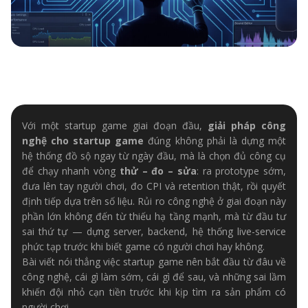
Với một startup game giai đoạn đầu,
giải pháp công
nghệ cho startup game
đúng không phải là dựng một
hệ thống đồ sộ ngay từ ngày đầu, mà là chọn đủ công cụ
để chạy nhanh vòng
thử – đo – sửa
: ra prototype sớm,
đưa lên tay người chơi, đo CPI và retention thật, rồi quyết
định tiếp dựa trên số liệu. Rủi ro công nghệ ở giai đoạn này
phần lớn không đến từ thiếu hạ tầng mạnh, mà từ đầu tư
sai thứ tự — dựng server, backend, hệ thống live-service
phức tạp trước khi biết game có người chơi hay không.
Bài viết nói thẳng việc startup game nên bắt đầu từ đâu về
công nghệ, cái gì làm sớm, cái gì để sau, và những sai lầm
khiến đội nhỏ cạn tiền trước khi kịp tìm ra sản phẩm có
người chơi.