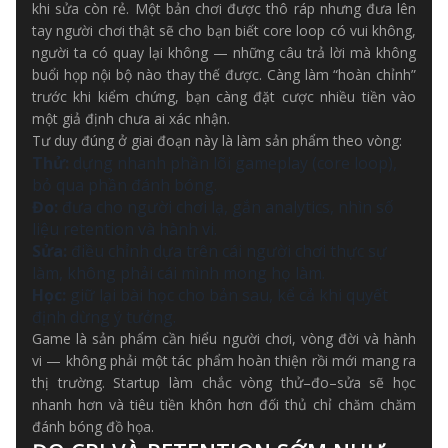
khi sửa còn rẻ. Một bản chơi được thô ráp nhưng đưa lên
tay người chơi thật sẽ cho bạn biết core loop có vui không,
người ta có quay lại không — những câu trả lời mà không
buổi họp nội bộ nào thay thế được. Càng làm “hoàn chỉnh”
trước khi kiểm chứng, bạn càng đặt cược nhiều tiền vào
một giả định chưa ai xác nhận.
Tư duy đúng ở giai đoạn này là làm sản phẩm theo vòng:
Thử:
dựng nhanh phần lõi gameplay (core loop),
bỏ qua phần đánh bóng.
Đo:
đưa cho người chơi lạ, gắn analytics, nhìn số
liệu retention và hành vi.
Sửa:
điều chỉnh dựa trên cái người chơi thực sự
làm, không phải cái mình mong họ làm.
Học:
giữ lại bài học cho bản sau, kể cả khi quyết
định dừng ý tưởng.
Game là sản phẩm cần hiểu người chơi, vòng đời và hành
vi — không phải một tác phẩm hoàn thiện rồi mới mang ra
thị trường. Startup làm chắc vòng thử–đo–sửa sẽ học
nhanh hơn và tiêu tiền khôn hơn đối thủ chỉ chăm chăm
đánh bóng đồ họa.