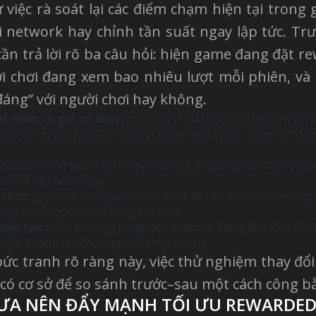
 việc rà soát lại các điểm chạm hiện tại tron
ổi network hay chỉnh tần suất ngay lập tức. Trư
cần trả lời rõ ba câu hỏi: hiện game đang đặt 
ười chơi đang xem bao nhiêu lượt mỗi phiên, v
“đáng” với người chơi hay không.
i điểm có giá trị thật:
màn hình thua (mời hồi sinh), màn 
kho vật phẩm (đổi lấy tiền/vật phẩm miễn phí), điểm hết năn
ression trên mỗi DAU, show rate (tỷ lệ quảng cáo thực sự hiể
work và theo địa lý.
chơi:
payer và non-payer nên được đối xử khác nhau — ng
 đặc như người chưa từng trả tiền.
iện tại:
phần thưởng rewarded video có đang làm lệch cân 
nhập khác (chơi thường, IAP) hay không.
bức tranh rõ ràng này, việc thử nghiệm thay đổi v
 có cơ sở để so sánh trước–sau một cách công b
ƯA NÊN ĐẨY MẠNH TỐI ƯU REWARDED