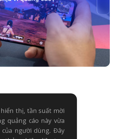
 hiển thị, tần suất mời
ạng quảng cáo này vừa
i của người dùng. Đây