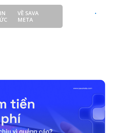
IN
VỀ SAVA
LIÊN HỆ
VI
ỨC
META