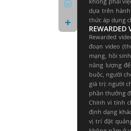
LinkedIn
không phải việ
dựa trên hành
Share
thức áp dụng 
REWARDED V
Rewarded vide
đoạn video (t
mạng, hồi sin
năng lượng để 
buộc, người ch
giá trị: người 
phần thưởng đ
Chính vì tính
định dạng khác
vị trí đặt quả
không nằm ở vi