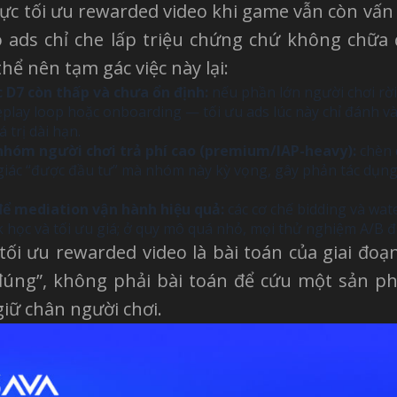
ực tối ưu rewarded video khi game vẫn còn vấn 
đó ads chỉ che lấp triệu chứng chứ không chữa
hể nên tạm gác việc này lại:
 D7 còn thấp và chưa ổn định:
nếu phần lớn người chơi rời
lay loop hoặc onboarding — tối ưu ads lúc này chỉ đánh v
á trị dài hạn.
hóm người chơi trả phí cao (premium/IAP-heavy):
chèn 
giác “được đầu tư” mà nhóm này kỳ vọng, gây phản tác dụng
ể mediation vận hành hiệu quả:
các cơ chế bidding và wat
 học và tối ưu giá; ở quy mô quá nhỏ, mọi thử nghiệm A/B đ
 tối ưu rewarded video là bài toán của giai đo
 đúng”, không phải bài toán để cứu một sản 
giữ chân người chơi.