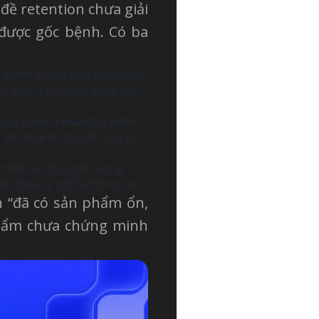
đề retention chưa giải
 được gốc bệnh. Có ba
 game trong vài phiên đầu,
ào một tệp người dùng sắp
quá nhiều rewarded video
 lên doanh thu IAP vốn là
erfall cần đủ khối lượng
ều thiếu ý nghĩa thống kê.
ạn “đã có sản phẩm ổn,
phẩm chưa chứng minh