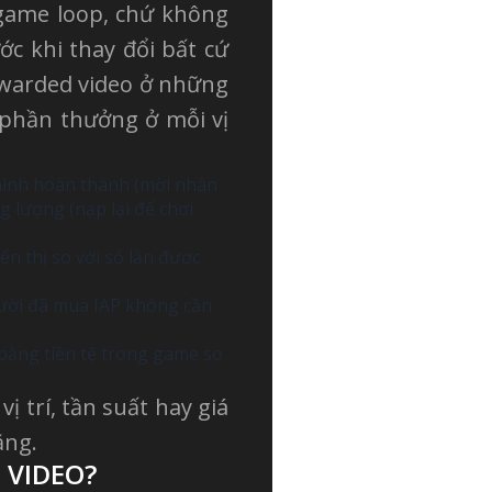
g game loop, chứ không
ớc khi thay đổi bất cứ
rewarded video ở những
à phần thưởng ở mỗi vị
hình hoàn thành (mời nhân
g lượng (nạp lại để chơi
n thị so với số lần được
ười đã mua IAP không cần
bằng tiền tệ trong game so
ị trí, tần suất hay giá
ằng.
 VIDEO?