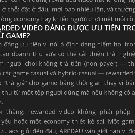
ở chỗ: đặt ở đâu, mời bao nhiêu lần, và thưởn
ỏng economy hay khiến người chơi mệt mỏi rồi
ARDED VIDEO ĐÁNG ĐƯỢC ƯU TIÊN TR
TỪ GAME?
 đáng ưu tiên vì nó là định dạng hiếm hoi tro
ạo doanh thu vừa có thể cải thiện trải nghi
m người chơi không trả tiền (non-payer) — t
 các game casual và hybrid-casual — rewarded 
 “trả giá” cho game bằng thời gian thay vì bằ
thu từ một tệp người dùng mà nếu không có ad
o.
i thẳng: rewarded video không phải phép
 yếu hoặc một economy thiết kế sai. Một gam
 ưu ads giỏi đến đâu, ARPDAU vẫn giới hạn vì đ