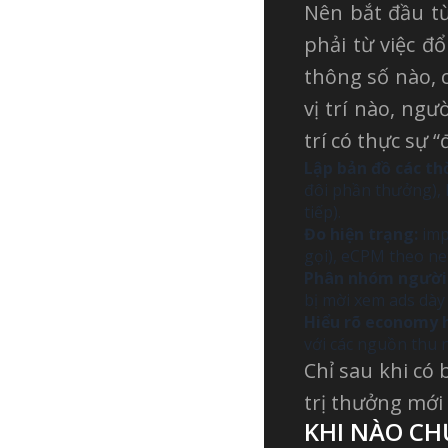
Nên bắt đầu từ
phải từ việc đ
thông số nào, 
vị trí nào, ng
trí có thực sự 
Lập bản đồ các thờ
đôi phần thưởng), 
tiếp).
Đo hiện trạng:
imp
gọi), eCPM theo net
Phân nhóm người 
bị mời xem ads dày
Hiểu rõ economy h
với các nguồn thu 
Chỉ sau khi có 
trị thưởng mới
KHI NÀO CH