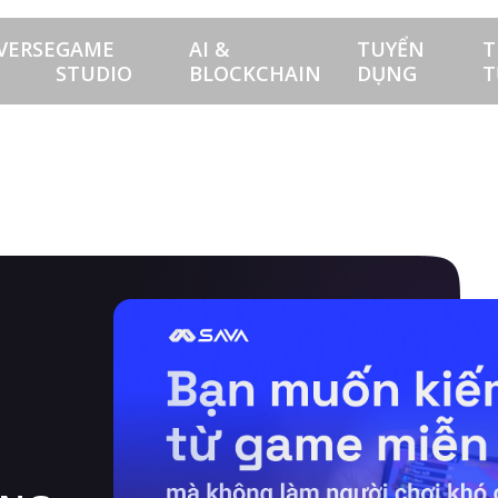
VERSE
GAME
AI &
TUYỂN
T
STUDIO
BLOCKCHAIN
DỤNG
T
U QUẢNG CÁO REWARDED VIDEO TRONG GAME