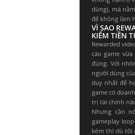
dùng), mà nằm 
để không làm h
VÌ SAO REW
KIẾM TIỀN 
Rewarded video
cáo game vừa t
đúng. Với nhó
người dùng của
duy nhất để họ
game có doanh 
trị tài chính nà
Nhưng cần nó
gameplay loop
kém thì dù tối