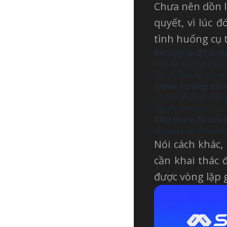
Chưa nên dồn l
quyết, vì lúc 
tình huống cụ t
Retention D1 hoặc
vấn đề nằm ở gamep
rời đi, không tạo gi
Game hướng tới n
có thể phá vỡ cảm 
nguồn thu chính.
DAU chưa đủ lớn đ
request để network
Nói cách khác,
cần khai thác
được vòng lặp 