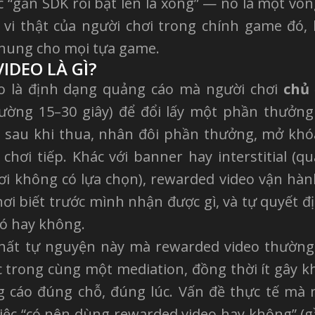
c “gắn SDK rồi bật lên là xong” — nó là một vòn
 vi thật của người chơi trong chính game đó
chung cho mọi tựa game.
IDEO LÀ GÌ?
o là định dạng quảng cáo mà người chơi
chủ
hường 15–30 giây) để đổi lấy một phần thưở
h sau khi thua, nhân đôi phần thưởng, mở kh
chơi tiếp. Khác với banner hay interstitial (q
ơi không có lựa chọn), rewarded video vận hàn
chơi biết trước mình nhận được gì, và tự quyết đị
ó hay không.
 chất tự nguyện này mà rewarded video thườn
 trong cùng một mediation, đồng thời ít gây k
ng cáo đúng chỗ, đúng lúc. Vấn đề thực tế mà 
ệc “có nên dùng rewarded video hay không” (