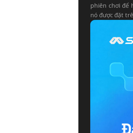
phiên chơi để 
nó được đặt tr