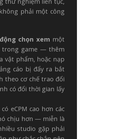
g thử nghiệm liên tục,
, không phải một công
 động chọn xem
một
ng trong game — thêm
óa vật phẩm, hoặc nạp
uảng cáo bị đẩy ra bắt
h theo cơ chế trao đổi
nh có đổi thời gian lấy
g có eCPM cao hơn các
hó chịu hơn — miễn là
nhiều studio gặp phải
gần như chắc chắn nên