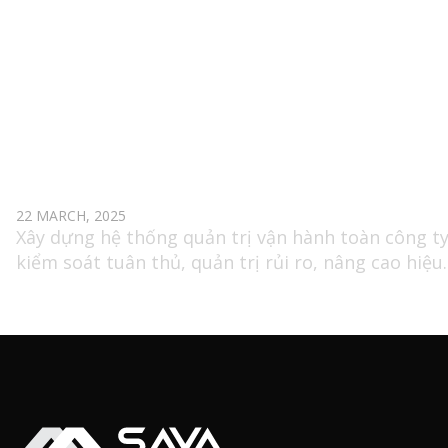
BIZ EXCELLENCE & QA MANAGER
22 MARCH, 2025
Xây dựng hệ thống quản trị vận hành toàn công ty
kiểm soát tuân thủ, quản trị rủi ro, nâng cao hiệu
suất và thúc đẩy cải tiến liên tục tại các phòng ba