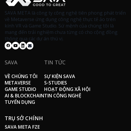
SAVA META là công ty công nghệ tiên phong phát triển
về Metaverse ứng dụng công nghệ thực tế ảo trên
kính VR và Game Studio. Sứ mệnh của chúng tôi là
mang đến trải nghiệm chưa từng có cho cộng đồng
thông qua các dự án thú vị.
SAVA
TIN TỨC
VỀ CHÚNG TÔI
SỰ KIỆN SAVA
METAVERSE
S-STUDIES
GAME STUDIO
HOẠT ĐỘNG XÃ HỘI
AI & BLOCKCHAIN
TIN CÔNG NGHỆ
TUYỂN DỤNG
TRỤ SỞ CHÍNH
SAVA META FZE