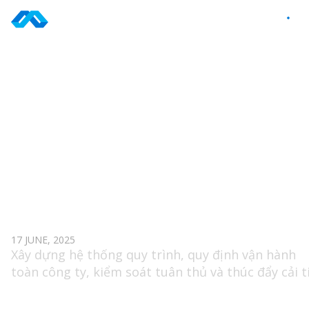
Skip
to
VI
content
TAG: SEPG
CHUYÊN VIÊN QUẢN TRỊ VẬN HÀNH XUẤT SẮC
17 JUNE, 2025
Xây dựng hệ thống quy trình, quy định vận hành
toàn công ty, kiểm soát tuân thủ và thúc đẩy cải t
quy trình liên tục tại các phòng ban.