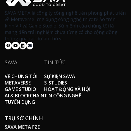
SAVA META là công ty công nghệ tiên phong phát triển
về Metaverse ứng dụng công nghệ thực tế ảo trên
kính VR và Game Studio. Sứ mệnh của chúng tôi là
mang đến trải nghiệm chưa từng có cho cộng đồng
thông qua các dự án thú vị.
SAVA
TIN TỨC
VỀ CHÚNG TÔI
SỰ KIỆN SAVA
METAVERSE
S-STUDIES
GAME STUDIO
HOẠT ĐỘNG XÃ HỘI
AI & BLOCKCHAIN
TIN CÔNG NGHỆ
TUYỂN DỤNG
TRỤ SỞ CHÍNH
SAVA META FZE