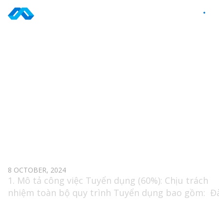
Skip
to
VI
content
TAG: HR
CHUYÊN VIÊN NHÂN SỰ
8 OCTOBER, 2024
1. Mô tả công việc Tuyển dụng (60%): Chịu trách
nhiệm toàn bộ quy trình Tuyển dụng bao gồm: Đ
tạo (20%) Công tác nhân sự khác (20%) Báo cáo tr
tiếp Trưởng phòng Nhân sự . 2. Yêu cầu ứng viên 