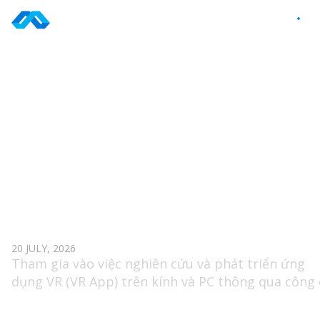
Skip
to
VI
content
TAG: AR
UNITY DEVELOPER (VR)
20 JULY, 2026
Tham gia vào việc nghiên cứu và phát triển ứng
dụng VR (VR App) trên kính và PC thông qua công 
Unity.