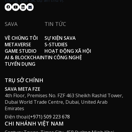
thông qua các dự án thú vị.
SAVA
TIN TỨC
VỀ CHÚNG TÔI
SỰ KIỆN SAVA
METAVERSE
S-STUDIES
GAME STUDIO
HOẠT ĐỘNG XÃ HỘI
AI & BLOCKCHAIN
TIN CÔNG NGHỆ
TUYỂN DỤNG
TRỤ SỞ CHÍNH
SAVA META FZE
4th Floor, Premises No. FZF 463 Sheikh Rashid Tower,
Dubai World Trade Centre, Dubai, United Arab
Emirates
Điện thoại:
(+971) 509 223 678
CHI NHÁNH VIỆT NAM