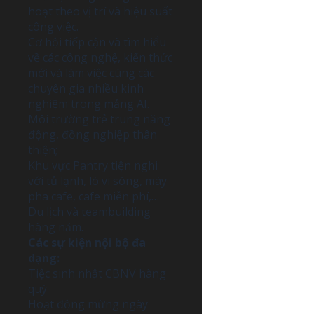
hoạt theo vị trí và hiệu suất
công việc.
Cơ hội tiếp cận và tìm hiểu
về các công nghệ, kiến thức
mới và làm việc cùng các
chuyên gia nhiều kinh
nghiệm trong mảng AI.
Môi trường trẻ trung năng
động, đồng nghiệp thân
thiện;
Khu vực Pantry tiện nghi
với tủ lạnh, lò vi sóng, máy
pha cafe, cafe miễn phí,…
Du lịch và teambuilding
hàng năm.
Các sự kiện nội bộ đa
dạng:
Tiệc sinh nhật CBNV hàng
quý
Hoạt động mừng ngày