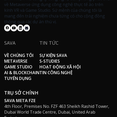
về Metaverse ứng dụng công nghệ thực tế ảo trên
kính VR và Game Studio. Sứ mệnh của chúng tôi là
mang đến trải nghiệm chưa từng có cho cộng đồng
thông qua các dự án thú vị.
SAVA
TIN TỨC
VỀ CHÚNG TÔI
SỰ KIỆN SAVA
METAVERSE
S-STUDIES
GAME STUDIO
HOẠT ĐỘNG XÃ HỘI
AI & BLOCKCHAIN
TIN CÔNG NGHỆ
TUYỂN DỤNG
TRỤ SỞ CHÍNH
SAVA META FZE
4th Floor, Premises No. FZF 463 Sheikh Rashid Tower,
Dubai World Trade Centre, Dubai, United Arab