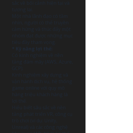
sắc về bối cảnh hiện tại và
tương lai.
Một nhà lãnh đạo có tầm
nhìn, người có thể truyền
cảm hứng và thúc đẩy một
nhóm đạt được những mục
tiêu đầy tham vọng.
* Kỹ năng lợi thế:
Có kinh nghiệm về nền
tảng đám mây (AWS, Azure,
GCP).
Kinh nghiệm xây dựng và
vận hành dịch vụ, hệ thống
game online với quy mô
hàng triệu khách hàng là
lợi thế.
Hiểu biết sâu sắc về nền
tảng phát triển VR, công cụ
trò chơi (ví dụ: Unity,
Unreal) và các công nghệ