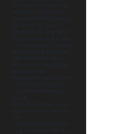
chơi hoặc VR thành công.
Hiểu biết sâu sắc về nền
tảng phát triển VR, công cụ
trò chơi (ví dụ: Unity,
Unreal) và các công nghệ
liên quan (AR, AI) là lợi thế.
Có kinh nghiệm vững vàng
về các phương pháp phát
triển phần mềm (Agile,
Waterfall) và các phương
pháp hay nhất.
Kinh nghiệm vận hành dịch
vụ, hệ thống với quy mô
hàng triệu khách hàng là
lợi thế.
Kỹ năng giao tiếp, hợp tác
và giải quyết vấn đề xuất
sắc.
Đam mê VR và chơi game,
cùng với sự hiểu biết sâu