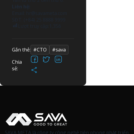
18h từ thứ 2 đến thứ 6.
Liên hệ:
Email:
hr@savameta.com
SĐT: (+84) 25 8888 9999
Lượt truy cập:
1,356
Gắn thẻ:
#CTO
#sava
Facebook
X
LinkedIn
Chia
Share
sẻ:
SAVA META là công ty công nghệ tiên phong phát triển