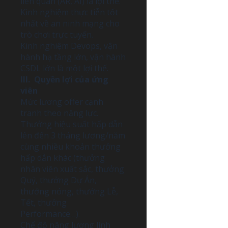
liên quan (AR, AI) là lợi thế.
Kinh nghiệm thực tiễn tốt
nhất về an ninh mạng cho
trò chơi trực tuyến.
Kinh nghiệm Devops, vận
hành hạ tầng lớn, vận hành
CSDL lớn là một lợi thế.
III. Quyền lợi của ứng
viên
Mức lương offer cạnh
tranh theo năng lực.
Thưởng hiệu suất hấp dẫn
lên đến 3 tháng lương/năm
cùng nhiều khoản thưởng
hấp dẫn khác (thưởng
nhân viên xuất sắc, thưởng
Quý, thưởng Dự Án,
thưởng nóng, thưởng Lễ,
Tết, thưởng
Performance…).
Chế độ nâng lương linh