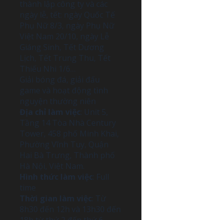
thành lập công ty và các
ngày lễ, tết: ngày Quốc Tế
Phụ Nữ 8/3, ngày Phụ Nữ
Việt Nam 20/10, ngày Lễ
Giáng Sinh, Tết Dương
Lịch, Tết Trung Thu, Tết
Thiếu Nhi 1/6…
Giải bóng đá, giải đấu
game và hoạt động tình
nguyện thường niên
Địa chỉ làm việc
: Unit 5,
Tầng 14 Tòa Nhà Century
Tower, 458 phố Minh Khai,
Phường Vĩnh Tuy, Quận
Hai Bà Trưng, Thành phố
Hà Nội, Việt Nam.
Hình thức làm việc
: Full
time
Thời gian làm việc
: Từ
8h30 đến 12h và 13h30 đến