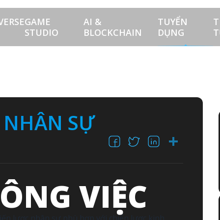
VERSE
GAME
AI &
TUYỂN
T
STUDIO
BLOCKCHAIN
DỤNG
T
 NHÂN SỰ
Facebook
X
LinkedI
Shar
CÔNG VIỆC
hiến lược nhân sự phù hợp với chiến lược kinh