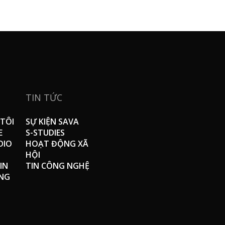
TIN TỨC
TÔI
SỰ KIỆN SAVA
E
S-STUDIES
DIO
HOẠT ĐỘNG XÃ
HỘI
IN
TIN CÔNG NGHỆ
NG