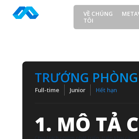
Skip
to
VỀ CHÚNG
META
content
TÔI
TRƯỞNG PHÒNG
Full-time
Junior
Hết hạn
1. MÔ TẢ 
Chịu trách nhiệm phát triển, triển khai các c