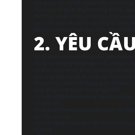
Giải quyết các vấn đề mâu thuẫn, tranh chấp 
Phụ trách công tác truyền thông nội bộ, xâ
Phối hợp với BGĐ trong việc xây dựng và du
các chính sách, quy định của Công ty đến nh
Một số nhiệm vụ khác theo trao đổi chi tiết 
2. YÊU CẦ
Có tối thiểu 6 năm kinh nghiệm làm nhân sự 
trong các công ty cùng ngành IT, outsourcin
Có kinh nghiệm xây dựng hệ thống và phòng 
quả công việc, lương thưởng, văn hoá và hệ 
Mạnh về vận hành hệ thống quản trị nhân sự,
hoạt động kinh doanh trong ngành IT.
Có kinh nghiệm tuyển dụng các vị trí cấp ca
sự hiệu quả.
Có kinh nghiệm trong việc xây dựng văn hoá
lực hiệu quả cao.
Có kinh nghiệm lãnh đạo đội nhóm, khả năng
Kỹ năng: