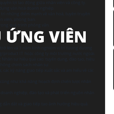
quyền lợi lao động giữa nhân viên và công ty.
y dựng văn hoá doanh nghiệp.
y trì những điểm mạnh về văn hoá, tuyên truyền
ân viên, phòng ban.
trong quá trình phỏng vấn.
U ỨNG VIÊN
trở lên và 3 năm kinh nghiệm vị trí tương đương
g/product IT hoặc công ty môi trường nước ngoài.
Nhân sự hiệu quả cao: tuyển dụng, đào tạo, hiệu
thống chính sách nhân sự.
 các kỹ năng giao tiếp xuất sắc và am hiểu về các
o cũng như khả năng hoạch định chiến lược nhân
 doanh nghiệp, đào tạo và phát triển nguồn nhân
 dẫn dắt và giao tiếp tạo ảnh hưởng hiệu quả.