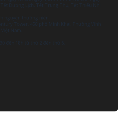
 Tết Dương Lịch, Tết Trung Thu, Tết Thiếu Nhi
ình nguyện thường niên.
Century Tower, 458 phố Minh Khai, Phường Vĩnh
 Việt Nam.
30 đến 18h từ thứ 2 đến thứ 6.