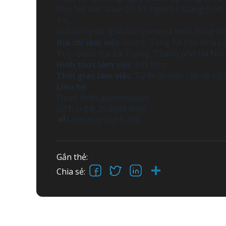
Phụ Nữ Việt Nam 20/10, ngày Lễ Giáng Sinh,
1/6…
Giải bóng đá, giải đấu game và hoạt động t
Địa chỉ làm việc
: Unit 5, Tầng 14 Tòa Nhà 
Tuy, Quận Hai Bà Trưng, Thành phố Hà Nội,
Hình thức làm việc
: Full time
Thời gian làm việc
: Từ 8h30 đến 12h và 13h
Liên hệ:
Email:
hr@savameta.com
SĐT: (+84) 25 8888 9999
Lượt truy cập:
1,200
Gắn thẻ:
Facebook
X
LinkedIn
Share
Chia sẻ: