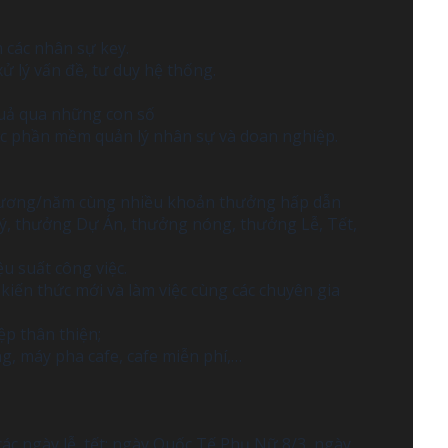
 các nhân sự key.
xử lý vấn đề, tư duy hệ thống.
 quả qua những con số
ác phần mềm quản lý nhân sự và doan nghiệp.
 lương/năm cùng nhiều khoản thưởng hấp dẫn
ý, thưởng Dự Án, thưởng nóng, thưởng Lễ, Tết,
ệu suất công việc.
 kiến thức mới và làm việc cùng các chuyên gia
p thân thiện;
óng, máy pha cafe, cafe miễn phí,…
c ngày lễ, tết: ngày Quốc Tế Phụ Nữ 8/3, ngày