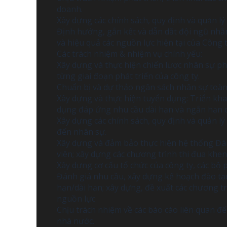
doanh.
Xây dựng các chính sách, quy định và quản lý
Định hướng, gắn kết và dẫn dắt đội ngũ nhằ
và hiệu quả các nguồn lực hiện tại của Công t
Các trách nhiệm & nhiệm vụ chính yếu:
Xây dựng và thực hiện chiến lược nhân sự ph
từng giai đoạn phát triển của công ty.
Chuẩn bị và dự thảo ngân sách nhân sự toàn
Xây dựng và thực hiện tuyển dụng: Triển kh
dụng đáp ứng nhu cầu dài hạn và ngắn hạn 
Xây dựng các chính sách, quy định và quản lý
đến nhân sự.
Xây dựng và đảm bảo thực hiện hệ thống Đán
viên; xây dựng các chương trình thi đua khen
Xây dựng cơ cấu tổ chức của công ty, các bộ 
Đánh giá nhu cầu, xây dựng kế hoạch đào tạ
hạn/dài hạn; xây dựng, đề xuất các chương t
nguồn lực
Chịu trách nhiệm về các báo cáo liên quan đ
nhà nước.