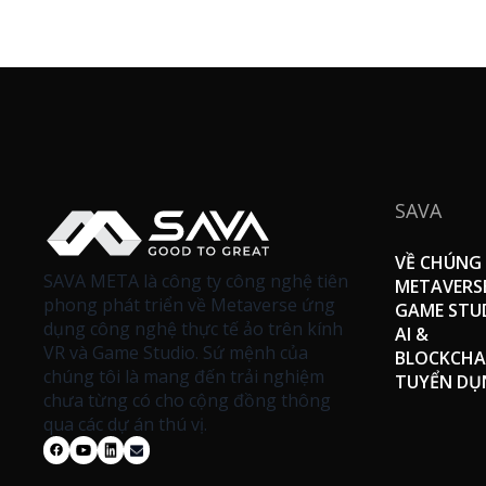
SAVA
VỀ CHÚNG 
SAVA META là công ty công nghệ tiên
METAVERS
phong phát triển về Metaverse ứng
GAME STU
dụng công nghệ thực tế ảo trên kính
AI &
VR và Game Studio. Sứ mệnh của
BLOCKCHA
chúng tôi là mang đến trải nghiệm
TUYỂN DỤ
chưa từng có cho cộng đồng thông
qua các dự án thú vị.