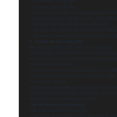
– Thành thạo tiếng Anh
– Kỹ năng giao tiếp tốt
– Kỹ năng đàm phán, thương lượng; tìm kiếm
– Kỹ năng làm độc lập cao, tư duy phân tích, 
– Kỹ năng thúc đẩy và gắn kết nhân viên
– Kỹ năng làm việc chi tiết và hướng tới kết
– Kỹ năng sử dụng công nghệ kỹ thuật số, c
3. Quyền lợi của ứng viên
Mức lương offer cạnh tranh theo năng lực.
Thưởng hiệu suất hấp dẫn lên đến 3 tháng
khác (thưởng nhân viên xuất sắc, thưởng Qu
thưởng Performance…).
Chế độ nâng lương linh hoạt theo vị trí và hi
Cơ hội tiếp cận và tìm hiểu về các công nghệ,
nhiều kinh nghiệm.
Môi trường trẻ trung năng động, đồng nghiệ
Khu vực Pantry tiện nghi với tủ lạnh, lò vi s
Du lịch và teambuilding hàng năm.
Các sự kiện nội bộ đa dạng:
Tiệc sinh nhật CBNV hàng quý
Hoạt động mừng ngày thành lập công ty và cá