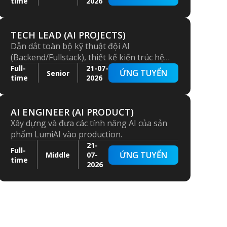
time
2026
thống và chất lượng mã nguồn theo tiêu
chuẩn engineering cao nhất.
TECH LEAD (AI PROJECTS)
Dẫn dắt toàn bộ kỹ thuật đội AI
(Backend/Fullstack), thiết kế kiến trúc hệ
thống AI Agent, đảm bảo chất lượng kỹ
Full-
21-07-
ỨNG TUYỂN
Senior
time
2026
thuật, phát triển đội ngũ và đảm bảo hệ
thống vận hành ổn định trên môi trường
production.
AI ENGINEER (AI PRODUCT)
Xây dựng và đưa các tính năng AI của sản
phẩm LumiAI vào production.
21-
Full-
ỨNG TUYỂN
Middle
07-
time
2026