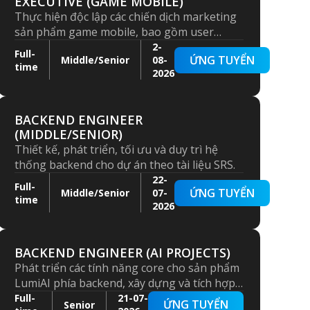
EXECUTIVE (GAME MOBILE)
Thực hiện độc lập các chiến dịch marketing
sản phẩm game mobile, bao gồm user
acquisition, ASO, creative testing và tối ưu
2-
Full-
ỨNG TUYỂN
Middle/Senior
08-
hóa doanh thu quảng cáo với khả năng
time
2026
phân tích – đánh giá hiệu quả, đưa ra đề
xuất cải tiến.
BACKEND ENGINEER
(MIDDLE/SENIOR)
Thiết kế, phát triển, tối ưu và duy trì hệ
thống backend cho dự án theo tài liệu SRS.
22-
Full-
ỨNG TUYỂN
Middle/Senior
07-
time
2026
BACKEND ENGINEER (AI PROJECTS)
Phát triển các tính năng core cho sản phẩm
LumiAI phía backend, xây dựng và tích hợp
LLM/RAG pipelines, đảm bảo hiệu năng hệ
Full-
21-07-
ỨNG TUYỂN
Senior