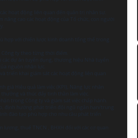
 các hoạt động liên quan đến quản trị nhân sự.
m nâng cao các hoạt động của Tổ chức, con người
y.
ù hợp với chiến lược kinh doanh tổng thể trong
 Công ty theo từng thời điểm.
ai các dự án tuyển dụng, thương hiệu Nhà tuyển
của nguồn nhân lực.
 và triển khai giám sát các hoạt động liên quan
h giá Hiệu quả làm việc (KPI), Năng lực nhân
 thưởng và thúc đẩy tinh thần làm việc.
phận trong Công ty và giám sát việc chấp hành.
o, định hướng phát triển đội ngũ ngắn hạn/trung
rình đào tạo phù hợp cho nhu cầu phát triển
ến lương, thuế TNCN , BHXH đối với các cơ quan