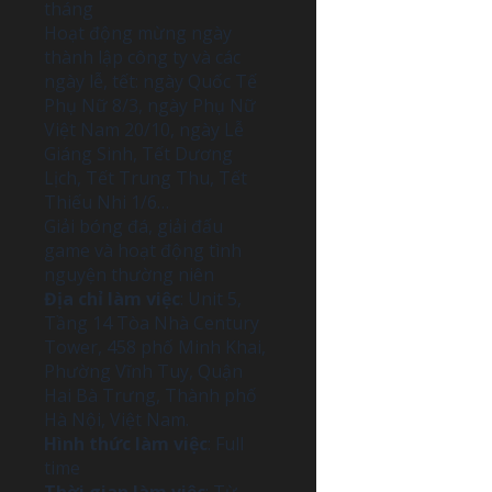
tháng
Hoạt động mừng ngày
thành lập công ty và các
ngày lễ, tết: ngày Quốc Tế
Phụ Nữ 8/3, ngày Phụ Nữ
Việt Nam 20/10, ngày Lễ
Giáng Sinh, Tết Dương
Lịch, Tết Trung Thu, Tết
Thiếu Nhi 1/6…
Giải bóng đá, giải đấu
game và hoạt động tình
nguyện thường niên
Địa chỉ làm việc
: Unit 5,
Tầng 14 Tòa Nhà Century
Tower, 458 phố Minh Khai,
Phường Vĩnh Tuy, Quận
Hai Bà Trưng, Thành phố
Hà Nội, Việt Nam.
Hình thức làm việc
: Full
time