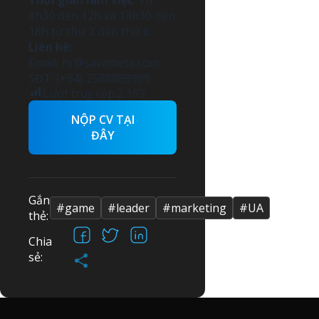
Thời gian làm việc
: Từ
8h30 đến 12h và 13h30 đến
18h từ thứ 2 đến thứ 6.
Liên hệ:
Email:
hr@savameta.com
SĐT: (+84) 2588889999
Lượt truy cập:
2,169
NỘP CV TẠI
ĐÂY
Gắn
#game
#leader
#marketing
#UA
thẻ:
Facebook
X
LinkedIn
Chia
Share
sẻ: