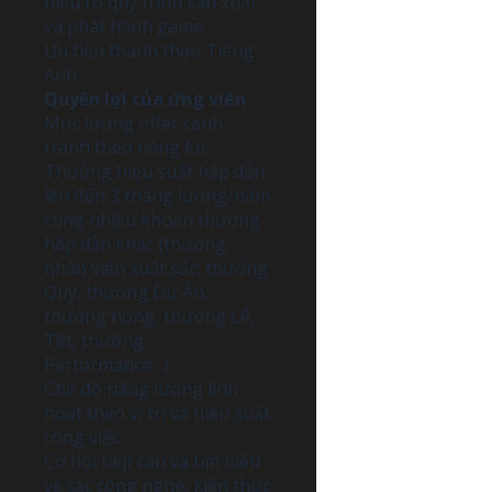
hiểu rõ quy trình sản xuất
và phát hành game.
Ưu tiên thành thạo Tiếng
Anh.
Quyền lợi của ứng viên
Mức lương offer cạnh
tranh theo năng lực.
Thưởng hiệu suất hấp dẫn
lên đến 3 tháng lương/năm
cùng nhiều khoản thưởng
hấp dẫn khác (thưởng
nhân viên xuất sắc, thưởng
Quý, thưởng Dự Án,
thưởng nóng, thưởng Lễ,
Tết, thưởng
Performance…).
Chế độ nâng lương linh
hoạt theo vị trí và hiệu suất
công việc.
Cơ hội tiếp cận và tìm hiểu
về các công nghệ, kiến thức