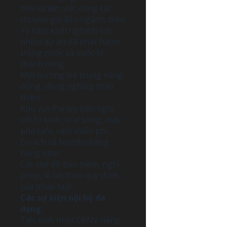
mới và làm việc cùng các
chuyên gia đầu ngành, trên
10 năm kinh nghiệm với
nhiều dự án đã phát hành
trong nước và quốc tế
thành công.
Môi trường trẻ trung năng
động, đồng nghiệp thân
thiện;
Khu vực Pantry tiện nghi
với tủ lạnh, lò vi sóng, máy
pha cafe, cafe miễn phí,…
Du lịch và teambuilding
hàng năm.
Các chế độ bảo hiểm, nghỉ
phép, lễ tết theo quy định
của pháp luật.
Các sự kiện nội bộ đa
dạng:
Tiệc sinh nhật CBNV hàng