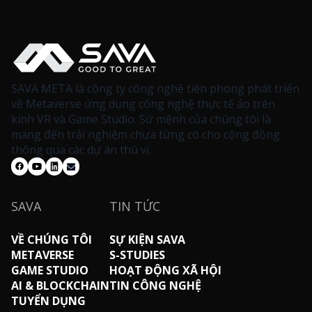
SAVA META là công ty công nghệ tiên phong phát triển
về Metaverse ứng dụng công nghệ thực tế ảo trên
kính VR và Game Studio. Sứ mệnh của chúng tôi là
mang đến trải nghiệm chưa từng có cho cộng đồng
thông qua các dự án thú vị.
SAVA
TIN TỨC
VỀ CHÚNG TÔI
SỰ KIỆN SAVA
METAVERSE
S-STUDIES
GAME STUDIO
HOẠT ĐỘNG XÃ HỘI
AI & BLOCKCHAIN
TIN CÔNG NGHỆ
TUYỂN DỤNG