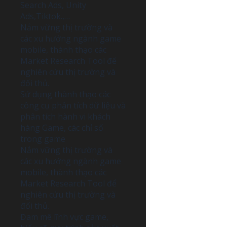
Search Ads, Unity
Ads,Tiktok.,…
Nắm vững thị trường và
các xu hướng ngành game
mobile, thành thạo các
Market Research Tool để
nghiên cứu thị trường và
đối thủ.
Sử dụng thành thạo các
công cụ phân tích dữ liệu và
phân tích hành vi khách
hàng Game, các chỉ số
trong game
Nắm vững thị trường và
các xu hướng ngành game
mobile, thành thạo các
Market Research Tool để
nghiên cứu thị trường và
đối thủ.
Đam mê lĩnh vực game,