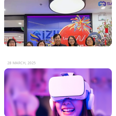
TẾT ĐOÀN VIÊN, ẤM ÁP TÌNH ĐỒNG
NGHIỆP
28 MARCH, 2025