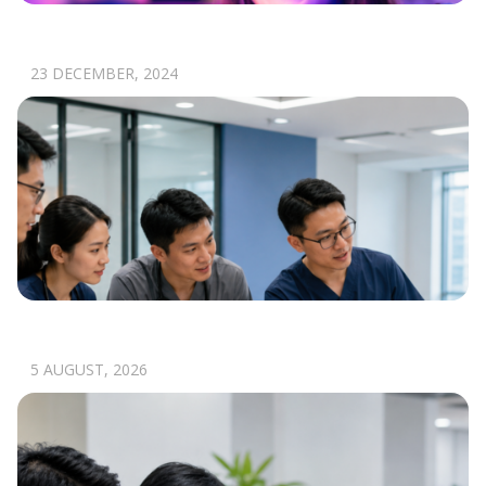
XÂY DỰNG VÀ TỐI ƯU TRẢI NGHIỆM THỰC
TẾ ẢO TRONG GAME VR
23 DECEMBER, 2024
MỘT BÁC SĨ LÀM ĐÚNG VẪN CHƯA ĐỦ NẾU
CẢ HỆ THỐNG PHỐI HỢP SAI.
5 AUGUST, 2026