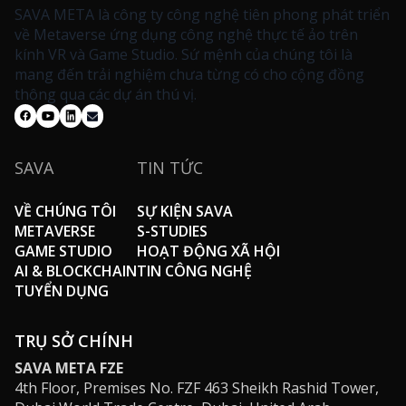
SAVA META là công ty công nghệ tiên phong phát triển
về Metaverse ứng dụng công nghệ thực tế ảo trên
kính VR và Game Studio. Sứ mệnh của chúng tôi là
mang đến trải nghiệm chưa từng có cho cộng đồng
thông qua các dự án thú vị.
SAVA
TIN TỨC
VỀ CHÚNG TÔI
SỰ KIỆN SAVA
METAVERSE
S-STUDIES
GAME STUDIO
HOẠT ĐỘNG XÃ HỘI
AI & BLOCKCHAIN
TIN CÔNG NGHỆ
TUYỂN DỤNG
TRỤ SỞ CHÍNH
SAVA META FZE
4th Floor, Premises No. FZF 463 Sheikh Rashid Tower,