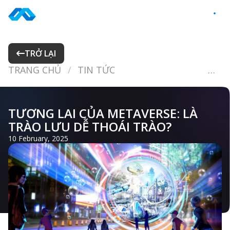
Skip
to
VI
content
TRỞ LẠI
TRANG CHỦ
TIN TỨC
TƯƠNG LAI CỦA METAVERSE: LÀ TRÀO LƯU DỄ THOÁI TRÀO?
TƯƠNG LAI CỦA METAVERSE: LÀ
TRÀO LƯU DỄ THOÁI TRÀO?
10 February, 2025