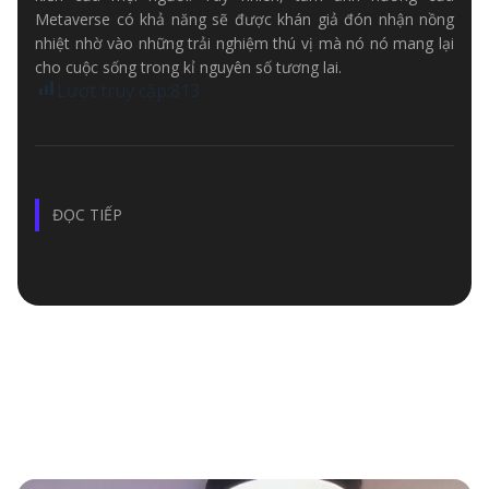
Metaverse có khả năng sẽ được khán giả đón nhận nồng
nhiệt nhờ vào những trải nghiệm thú vị mà nó nó mang lại
cho cuộc sống trong kỉ nguyên số tương lai.
Lượt truy cập:
813
ĐỌC TIẾP
TƯƠNG LAI CỦA METAVERSE: LÀ TRÀO LƯU DỄ
THOÁI TRÀO?
BÀI VIẾT LIÊN QUAN