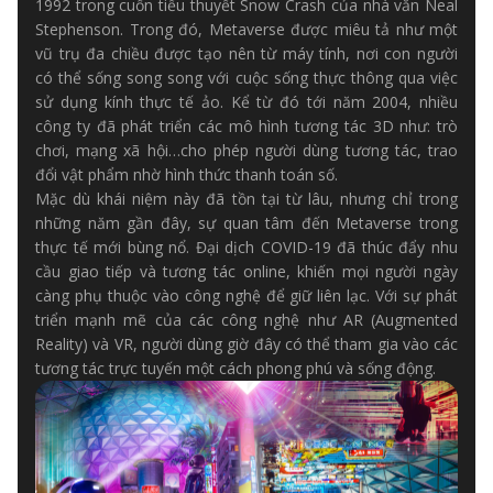
1992 trong cuốn tiểu thuyết Snow Crash của nhà văn Neal
Stephenson. Trong đó, Metaverse được miêu tả như một
vũ trụ đa chiều được tạo nên từ máy tính, nơi con người
có thể sống song song với cuộc sống thực thông qua việc
sử dụng kính thực tế ảo. Kể từ đó tới năm 2004, nhiều
công ty đã phát triển các mô hình tương tác 3D như: trò
chơi, mạng xã hội…cho phép người dùng tương tác, trao
đổi vật phẩm nhờ hình thức thanh toán số.
Mặc dù khái niệm này đã tồn tại từ lâu, nhưng chỉ trong
những năm gần đây, sự quan tâm đến Metaverse trong
thực tế mới bùng nổ. Đại dịch COVID-19 đã thúc đẩy nhu
cầu giao tiếp và tương tác online, khiến mọi người ngày
càng phụ thuộc vào công nghệ để giữ liên lạc. Với sự phát
triển mạnh mẽ của các công nghệ như AR (Augmented
Reality) và VR, người dùng giờ đây có thể tham gia vào các
tương tác trực tuyến một cách phong phú và sống động.