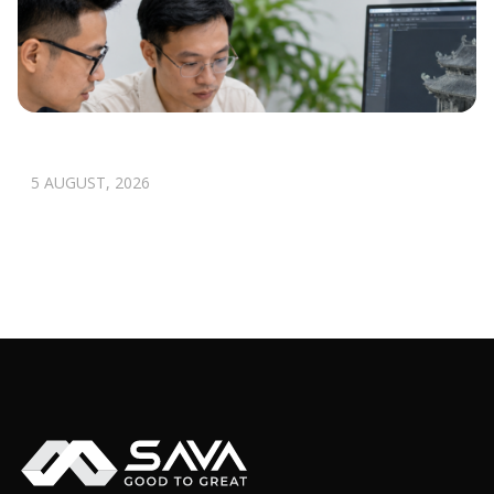
SỐ HÓA DI SẢN XONG VẪN CÓ THỂ KHÔNG
AI SỬ DỤNG.
5 AUGUST, 2026