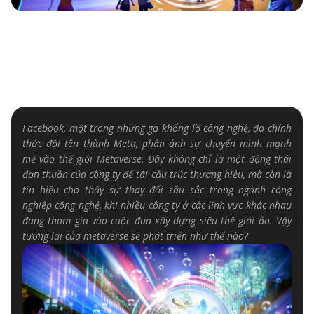
Facebook, một trong những gã khổng lồ công nghệ, đã chính
thức đổi tên thành Meta, phản ánh sự chuyển mình mạnh
mẽ vào thế giới Metaverse
. Đây không chỉ là một động thái
đơn thuần của công ty để tái cấu trúc thương hiệu, mà còn là
tín hiệu cho thấy sự thay đổi sâu sắc trong ngành công
nghiệp công nghệ, khi nhiều công ty ở các lĩnh vực khác nhau
đang tham gia vào cuộc đua xây dựng siêu thế giới ảo. Vậy
tương lai của metaverse sẽ phát triển như thế nào?