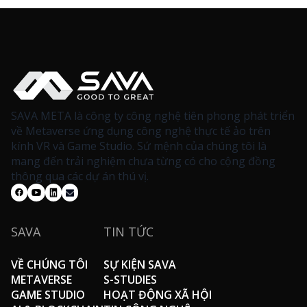
SAVA META là công ty công nghệ tiên phong phát triển
về Metaverse ứng dụng công nghệ thực tế ảo trên
kính VR và Game Studio. Sứ mệnh của chúng tôi là
mang đến trải nghiệm chưa từng có cho cộng đồng
thông qua các dự án thú vị.
SAVA
TIN TỨC
VỀ CHÚNG TÔI
SỰ KIỆN SAVA
METAVERSE
S-STUDIES
GAME STUDIO
HOẠT ĐỘNG XÃ HỘI