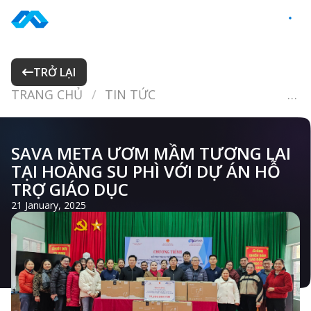
Skip
to
VI
content
TRỞ LẠI
TRANG CHỦ
TIN TỨC
SAVA META ƯƠM MẦM TƯƠNG LAI TẠI HOÀNG SU PHÌ VỚI DỰ ÁN HỖ TRỢ GIÁO DỤC
SAVA META ƯƠM MẦM TƯƠNG LAI
TẠI HOÀNG SU PHÌ VỚI DỰ ÁN HỖ
TRỢ GIÁO DỤC
21 January, 2025