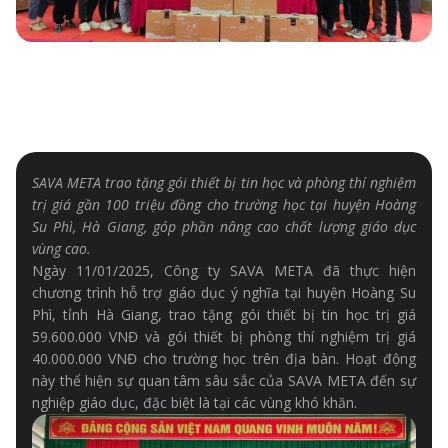
SAVA META trao tặng gói thiết bị tin học và phòng thí nghiệm
trị giá gần 100 triệu đồng cho trường học tại huyện Hoàng
Su Phì, Hà Giang, góp phần nâng cao chất lượng giáo dục
vùng cao.
Ngày 11/01/2025, Công ty SAVA META đã thực hiện
chương trình hỗ trợ giáo dục ý nghĩa tại huyện Hoàng Su
Phì, tỉnh Hà Giang, trao tặng gói thiết bị tin học trị giá
59.600.000 VNĐ và gói thiết bị phòng thí nghiệm trị giá
40.000.000 VNĐ cho trường học trên địa bàn. Hoạt động
này thể hiện sự quan tâm sâu sắc của SAVA META đến sự
nghiệp giáo dục, đặc biệt là tại các vùng khó khăn.