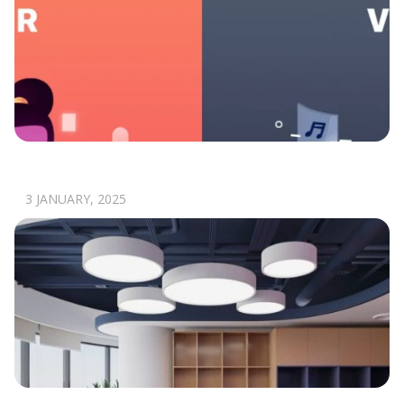
KHÁI NIỆM VR, AR, MR HAY XR CÓ GÌ KHÁC
NHAU?
3 JANUARY, 2025