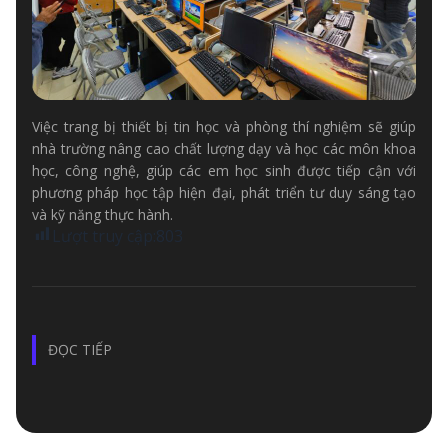
Việc trang bị thiết bị tin học và phòng thí nghiệm sẽ giúp
nhà trường nâng cao chất lượng dạy và học các môn khoa
học, công nghệ, giúp các em học sinh được tiếp cận với
phương pháp học tập hiện đại, phát triển tư duy sáng tạo
và kỹ năng thực hành.
Lượt truy cập:
803
ĐỌC TIẾP
SAVA META ƯƠM MẦM TƯƠNG LAI TẠI HOÀNG SU
PHÌ VỚI DỰ ÁN HỖ TRỢ GIÁO DỤC