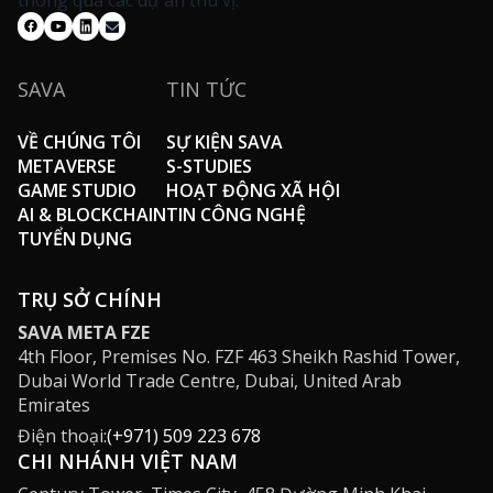
thông qua các dự án thú vị.
SAVA
TIN TỨC
VỀ CHÚNG TÔI
SỰ KIỆN SAVA
METAVERSE
S-STUDIES
GAME STUDIO
HOẠT ĐỘNG XÃ HỘI
AI & BLOCKCHAIN
TIN CÔNG NGHỆ
TUYỂN DỤNG
TRỤ SỞ CHÍNH
SAVA META FZE
4th Floor, Premises No. FZF 463 Sheikh Rashid Tower,
Dubai World Trade Centre, Dubai, United Arab
Emirates
Điện thoại:
(+971) 509 223 678
CHI NHÁNH VIỆT NAM