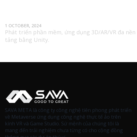
SENIOR VR/AR UNITY DEVELOPER
1 OCTOBER, 2024
Phát triển phần mềm, ứng dụng 3D/AR/VR đa nền
tảng bằng Unity.
SAVA META là công ty công nghệ tiên phong phát triển
về Metaverse ứng dụng công nghệ thực tế ảo trên
kính VR và Game Studio. Sứ mệnh của chúng tôi là
mang đến trải nghiệm chưa từng có cho cộng đồng