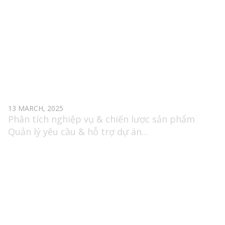
SENIOR BUSINESS ANALYST
13 MARCH, 2025
Phân tích nghiệp vụ & chiến lược sản phẩm
Quản lý yêu cầu & hỗ trợ dự án
Phối hợp giữa các đội (Product, Design,
Development), báo cáo tiến độ, đề xuất cải tiến