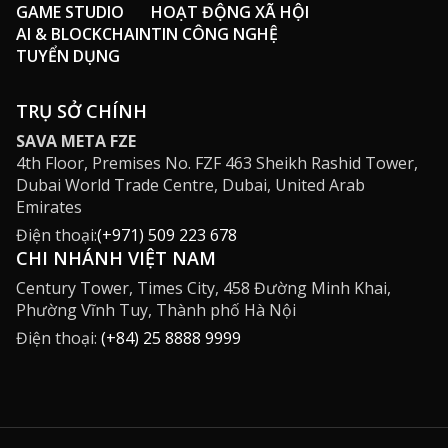
GAME STUDIO
HOẠT ĐỘNG XÃ HỘI
Trung
AI & BLOCKCHAIN
TIN CÔNG NGHỆ
ương
TUYỂN DỤNG
TRỤ SỞ CHÍNH
SAVA META FZE
4th Floor, Premises No. FZF 463 Sheikh Rashid Tower,
Dubai World Trade Centre, Dubai, United Arab
Emirates
Điện thoại:
(+971) 509 223 678
CHI NHÁNH VIỆT NAM
Century Tower, Times City, 458 Đường Minh Khai,
Phường Vĩnh Tuy, Thành phố Hà Nội
Điện thoại:
(+84) 25 8888 9999