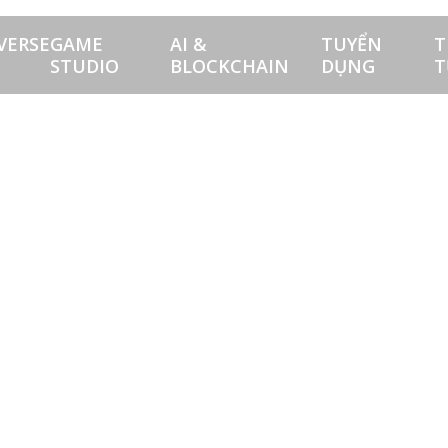
VERSE
GAME
AI &
TUYỂN
T
STUDIO
BLOCKCHAIN
DỤNG
T