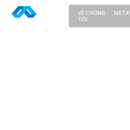
Skip
to
VỀ CHÚNG
META
content
TÔI
TAG: PRODUCT
PRODUCT OWNER (GAME MOBILE)