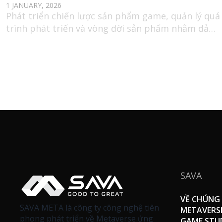
1 JANUARY, 2026
Phát triển chiến lược sản phẩm game, quản lý quá
trình phát triển và vòng đời sản phẩm nhằm đảm
bảo chất lượng và tiến độ sản xuất.
SAVA
VỀ CHÚNG 
SAVA META là công ty công nghệ tiên
METAVERS
phong phát triển về Metaverse ứng
GAME STU