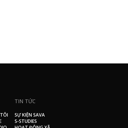
TIN TỨC
TÔI
SỰ KIỆN SAVA
E
S-STUDIES
DIO
HOẠT ĐỘNG XÃ