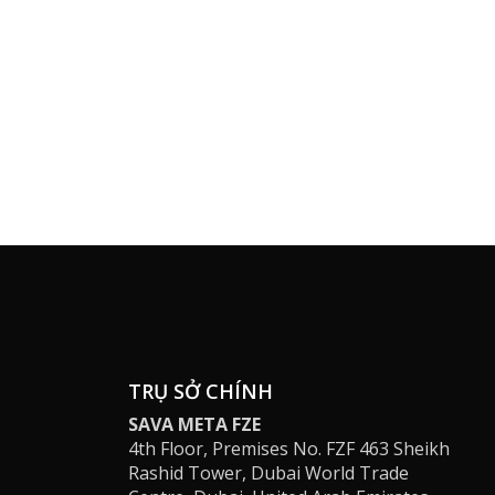
TRỤ SỞ CHÍNH
SAVA META FZE
4th Floor, Premises No. FZF 463 Sheikh
Rashid Tower, Dubai World Trade