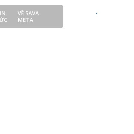
IN
VỀ SAVA
LIÊN HỆ
VI
ỨC
META