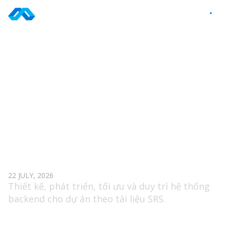
Skip
to
VI
content
TAG: NODEJS
BACKEND ENGINEER (MIDDLE/SENIOR)
22 JULY, 2026
Thiết kế, phát triển, tối ưu và duy trì hệ thống
backend cho dự án theo tài liệu SRS.