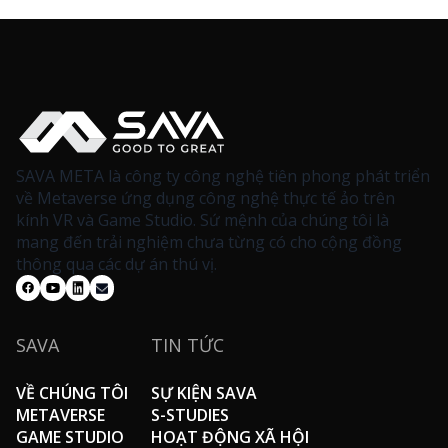
SAVA META là công ty công nghệ tiên phong phát triển
về Metaverse ứng dụng công nghệ thực tế ảo trên
kính VR và Game Studio. Sứ mệnh của chúng tôi là
mang đến trải nghiệm chưa từng có cho cộng đồng
thông qua các dự án thú vị.
SAVA
TIN TỨC
VỀ CHÚNG TÔI
SỰ KIỆN SAVA
METAVERSE
S-STUDIES
GAME STUDIO
HOẠT ĐỘNG XÃ HỘI