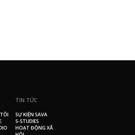
TIN TỨC
TÔI
SỰ KIỆN SAVA
E
S-STUDIES
DIO
HOẠT ĐỘNG XÃ
HỘI