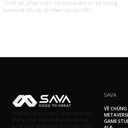
Thiết kế, phát triển, tối ưu và duy trì hệ thống
backend cho dự án theo tài liệu SRS.
SAVA
VỀ CHÚNG 
SAVA META là công ty công nghệ tiên
METAVERS
phong phát triển về Metaverse ứng
GAME STU
dụng công nghệ thực tế ảo trên kính
AI &