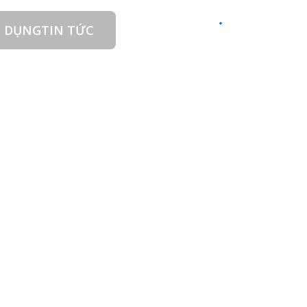
 DỤNG
TIN TỨC
LIÊN HỆ
VI