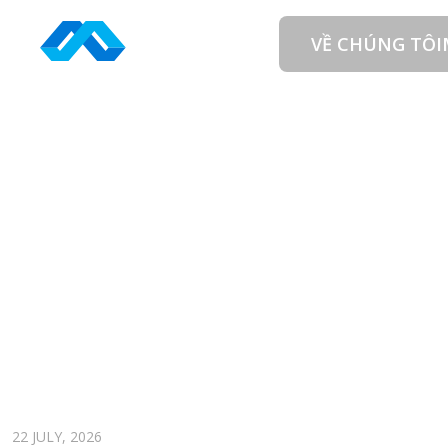
Skip
to
VỀ CHÚNG TÔI
content
TAG: DOTNET
BACKEND ENGINEER (MIDDLE/SENIOR)
22 JULY, 2026