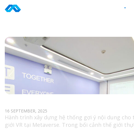
Skip
to
VI
content
TAG: ANALYTICS
[SEMINAR ĐẶC BIỆT] — VR WORLD
RECOMMENDATION
16 SEPTEMBER, 2025
Hành trình xây dựng hệ thống gợi ý nội dung cho 
giới VR tại Metaverse. Trong bối cảnh thế giới thự
tế ảo (VR) ngày càng phát triển mạnh mẽ, người