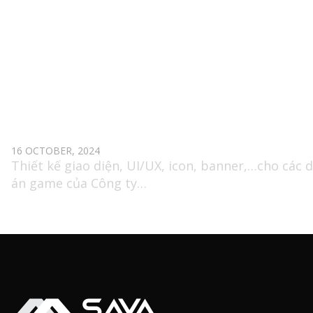
Phát triển wireframes, prototypes, và mockups đ
truyền đạt ý tưởng và chức năng của thiết kế.
Xây dựng các bản thiết kế có độ chính xác cao, sử
dụng các công cụ như Figma, Sketch, hoặc Adobe
XD.
2D GAME ARTIST (UI/UX & ILLUSTRATOR)
16 OCTOBER, 2024
Thiết kế giao diện, UI/UX, icon, banner,…cho các 
án game của Công ty
Tư vấn và đưa ra giải pháp tối ưu giao diện sản
phẩm nhằm cải thiện trải nghiệm của người chơi
Đảm nhận các ấn phẩm truyền thông khác, paint
over lên hình ảnh 3D render (cover art,…)