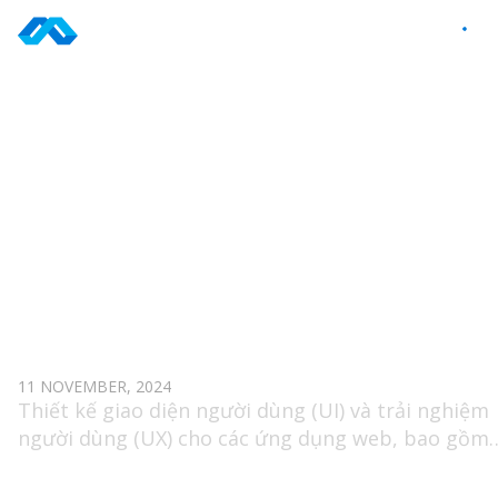
Skip
to
VI
content
TAG: UI/UX
UI/UX DESIGNER (WEB/MOBILE/VR APPLICATION
11 NOVEMBER, 2024
Thiết kế giao diện người dùng (UI) và trải nghiệm
người dùng (UX) cho các ứng dụng web, bao gồm
thiết kế trên desktop và mobile, đặc biệt là cho ứ
dụng thực tế ảo(VR).