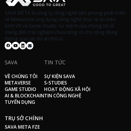
SAVA META là công ty công nghệ tiên phong phát triển
về Metaverse ứng dụng công nghệ thực tế ảo trên
kính VR và Game Studio. Sứ mệnh của chúng tôi là
mang đến trải nghiệm chưa từng có cho cộng đồng
thông qua các dự án thú vị.
SAVA
TIN TỨC
VỀ CHÚNG TÔI
SỰ KIỆN SAVA
METAVERSE
S-STUDIES
GAME STUDIO
HOẠT ĐỘNG XÃ HỘI
AI & BLOCKCHAIN
TIN CÔNG NGHỆ
TUYỂN DỤNG
TRỤ SỞ CHÍNH
SAVA META FZE