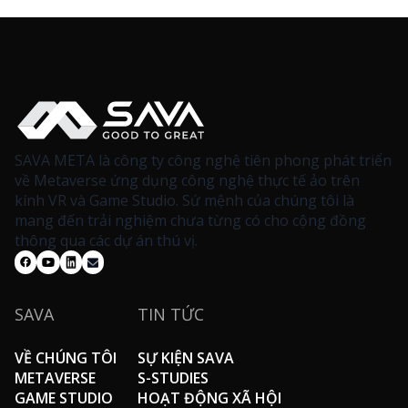
SAVA META là công ty công nghệ tiên phong phát triển
về Metaverse ứng dụng công nghệ thực tế ảo trên
kính VR và Game Studio. Sứ mệnh của chúng tôi là
mang đến trải nghiệm chưa từng có cho cộng đồng
thông qua các dự án thú vị.
SAVA
TIN TỨC
VỀ CHÚNG TÔI
SỰ KIỆN SAVA
METAVERSE
S-STUDIES
GAME STUDIO
HOẠT ĐỘNG XÃ HỘI