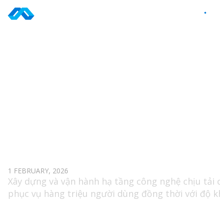
Skip
to
VI
content
TAG: SITE RELIABILITY ENG
DEVOPS MANAGER
1 FEBRUARY, 2026
Xây dựng và vận hành hạ tầng công nghệ chịu tải 
phục vụ hàng triệu người dùng đồng thời với độ k
dụng 99.9%, đặc biệt tối ưu cho trải nghiệm real-
time multiplayer gaming.