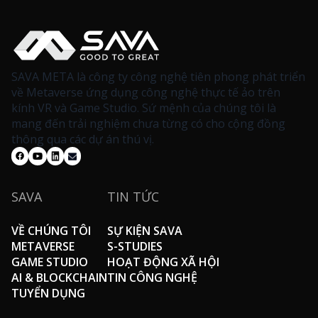
SAVA META là công ty công nghệ tiên phong phát triển
về Metaverse ứng dụng công nghệ thực tế ảo trên
kính VR và Game Studio. Sứ mệnh của chúng tôi là
mang đến trải nghiệm chưa từng có cho cộng đồng
thông qua các dự án thú vị.
SAVA
TIN TỨC
VỀ CHÚNG TÔI
SỰ KIỆN SAVA
METAVERSE
S-STUDIES
GAME STUDIO
HOẠT ĐỘNG XÃ HỘI
AI & BLOCKCHAIN
TIN CÔNG NGHỆ
TUYỂN DỤNG