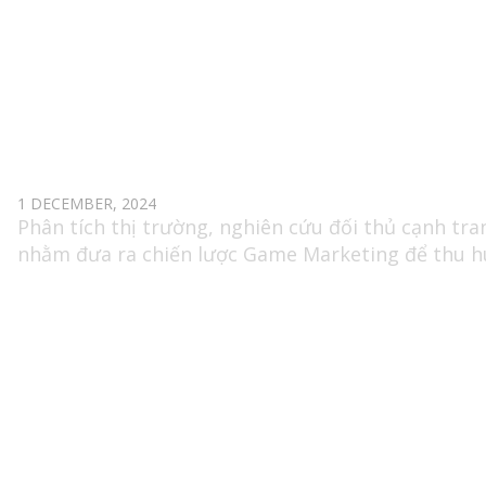
MARKETING LEADER (GAME MOBILE)
1 DECEMBER, 2024
Phân tích thị trường, nghiên cứu đối thủ cạnh tra
nhằm đưa ra chiến lược Game Marketing để thu h
khách hàng hiệu quả. Lên kế hoạch Marketing, qu
lý và triển khai chiến dịch