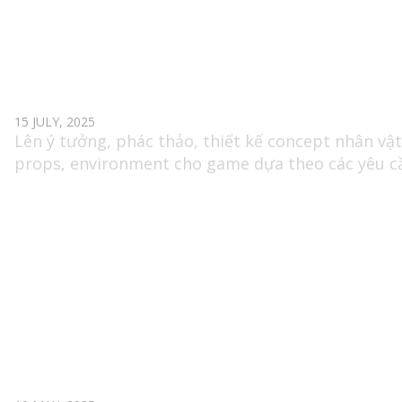
2D GAME ARTIST
15 JULY, 2025
Lên ý tưởng, phác thảo, thiết kế concept nhân vật
props, environment cho game dựa theo các yêu c
của dự án (dòng game 3D hướng thị trường Globa
GRAPHIC DESIGNER (GAME MOBILE)