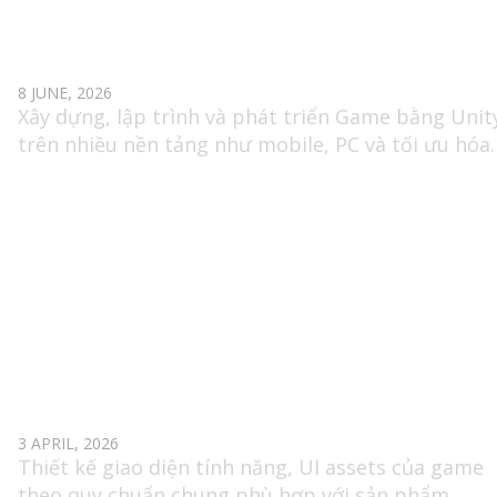
UNITY DEVELOPER GAME
8 JUNE, 2026
Xây dựng, lập trình và phát triển Game bằng Unit
trên nhiều nền tảng như mobile, PC và tối ưu hóa
hiệu suất.
2D GAME ARTIST (UI)
3 APRIL, 2026
Thiết kế giao diện tính năng, UI assets của game
theo quy chuẩn chung phù hợp với sản phẩm.