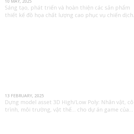
10 MAY, 2025
Sáng tạo, phát triển và hoàn thiện các sản phẩm
thiết kế đồ họa chất lượng cao phục vụ chiến dịch
truyền thông và marketing game.
SENIOR 3D GAME ARTIST
13 FEBRUARY, 2025
Dựng model asset 3D High/Low Poly: Nhân vật, c
trình, môi trường, vật thể… cho dự án game của
công ty