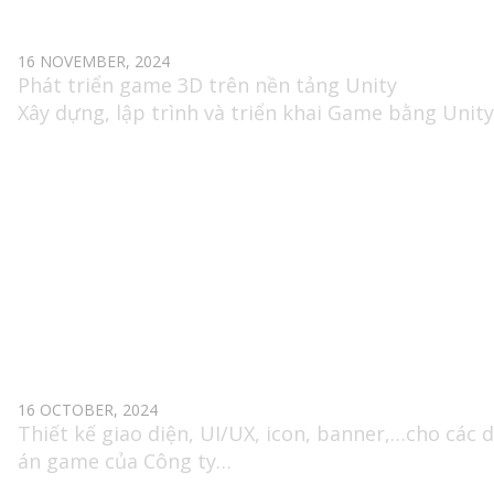
SENIOR UNITY DEVELOPER GAME
16 NOVEMBER, 2024
Phát triển game 3D trên nền tảng Unity
Xây dựng, lập trình và triển khai Game bằng Unity
với các dòng game trên Mobile, PC, và các thiết bị
trợ.
Phối hợp trực tiếp với các thành viên Product (GD
Artist, Tester, Animator,…) và bộ phận Marketing
(UA), BA để phát triển, vận hành và tối ưu sản ph
2D GAME ARTIST (UI/UX & ILLUSTRATOR)
16 OCTOBER, 2024
Thiết kế giao diện, UI/UX, icon, banner,…cho các 
án game của Công ty
Tư vấn và đưa ra giải pháp tối ưu giao diện sản