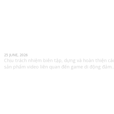
VIDEO EDITOR (GAME MOBILE)
25 JUNE, 2026
Chịu trách nhiệm biên tập, dựng và hoàn thiện cá
sản phẩm video liên quan đến game di động đảm
bảo truyền tải đúng thông điệp phục vụ quảng bá
giới thiệu game trên nhiều nền tảng.