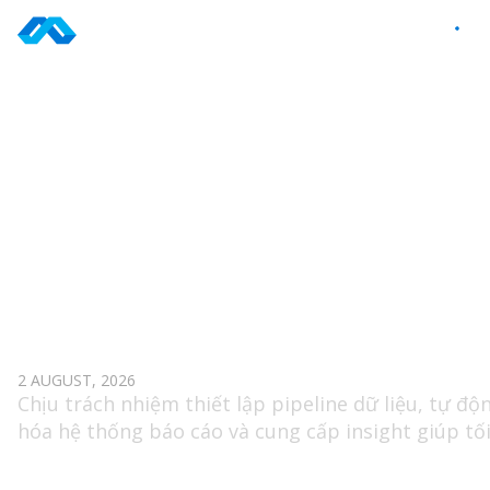
Skip
to
VI
content
TAG: GAME
DATA ANALYST (GAME)
2 AUGUST, 2026
Chịu trách nhiệm thiết lập pipeline dữ liệu, tự độ
hóa hệ thống báo cáo và cung cấp insight giúp tố
ưu hóa hiệu suất game và hiệu quả marketing.