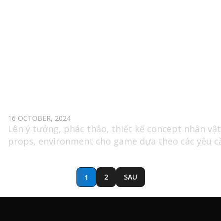
phẩm nhằm cải thiện trải nghiệm của người chơi
Đảm nhận các ấn phẩm truyền thông khác, paint
over lên hình ảnh 3D render (cover art,…)
2D GAME CONCEPT ARTIST
16 OCTOBER, 2024
Lên ý tưởng, phác thảo, thiết kế concept nhân vật
props, environment cho game dựa theo các yêu c
của dự án (dòng game 3D hướng thị trường Globa
Sáng tác artworks phục vụ cho loading screen,
splash screen, marketing artworks…
2
SAU
1
Đảm bảo tiêu chuẩn thiết kế, tuân thủ quy trình 
việc cũng như tiến độ cam kết.