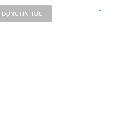
 DỤNG
TIN TỨC
LIÊN HỆ
VI