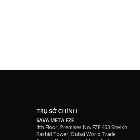
TRỤ SỞ CHÍNH
SAVA META FZE
4th Floor, Premises No. FZF 463 Sheikh
Rashid Tower, Dubai World Trade