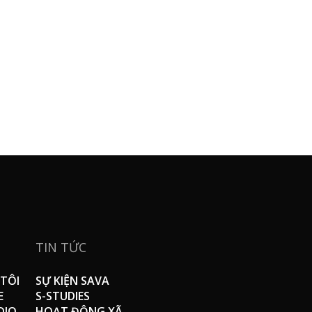
TIN TỨC
TÔI
SỰ KIỆN SAVA
E
S-STUDIES
DIO
HOẠT ĐỘNG XÃ