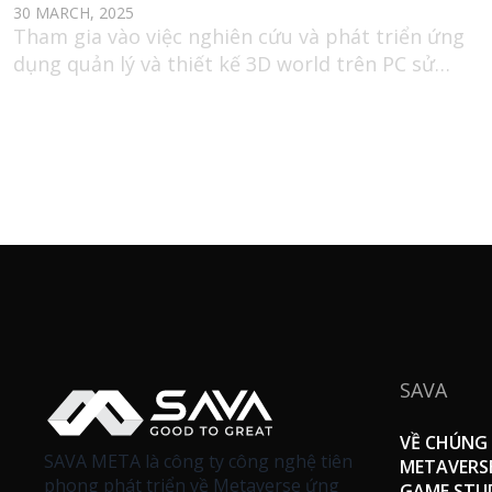
30 MARCH, 2025
Tham gia vào việc nghiên cứu và phát triển ứng
dụng quản lý và thiết kế 3D world trên PC sử
dụng C#
SAVA
VỀ CHÚNG 
SAVA META là công ty công nghệ tiên
METAVERS
phong phát triển về Metaverse ứng
GAME STU